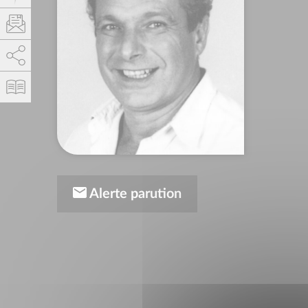
AddThis está deshabilitado.
Permitir
Alerte parution