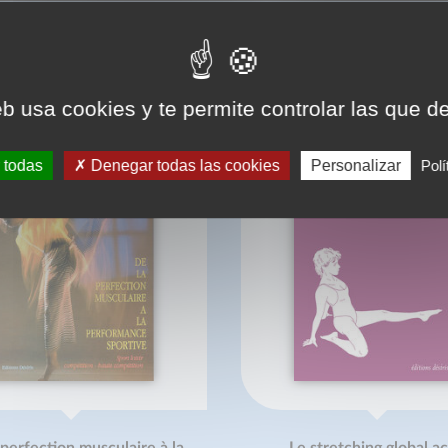
BIBLIOGRAPHIE
eb usa cookies y te permite controlar las que d
 todas
Denegar todas las cookies
Personalizar
Polí
 perfection musculaire à la
Le stretching global ac