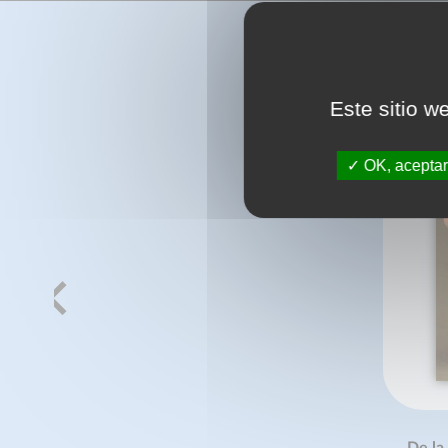
Este sitio w
OK, aceptar
De la