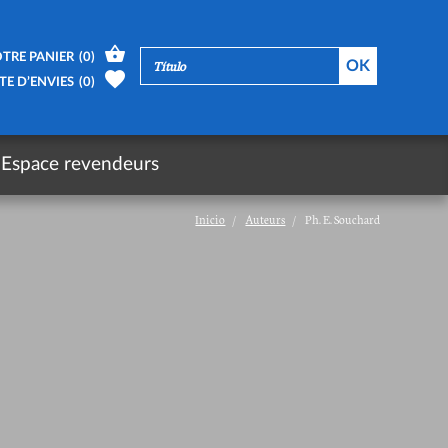
TRE PANIER
(
0
)
TE D’ENVIES
(
0
)
Espace revendeurs
Inicio
Auteurs
Ph. E. Souchard