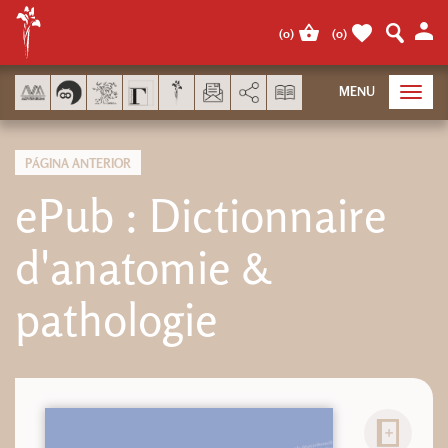
Panel de gestión de cookies
(
0
)
(
0
)
AddThis está deshabilitado.
MENU
Toggl
navig
PÁGINA ANTERIOR
ePub : Dictionnaire
d'anatomie &
pathologie