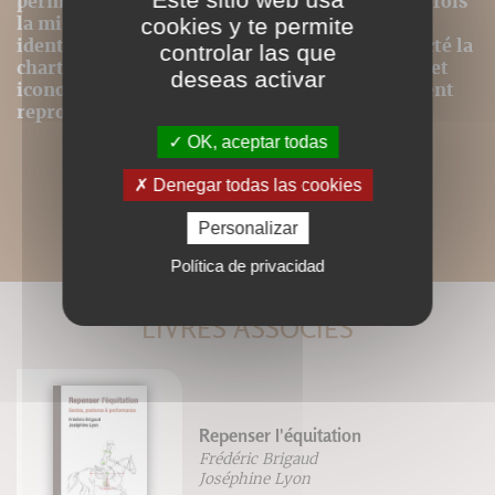
permettre le meilleur confort de lecture, toutefois
la mise en page n'est donc pas strictement
cookies y te permite
identique même si nous avons au mieux respecté la
controlar las que
charte graphique initiale. Les contenus textes et
deseas activar
iconographiques sont, par contre, intégralement
reproduits dans ce format.
OK, aceptar todas
Denegar todas las cookies
Personalizar
Política de privacidad
LIVRES ASSOCIÉS
Repenser l'équitation
Frédéric Brigaud
Joséphine Lyon