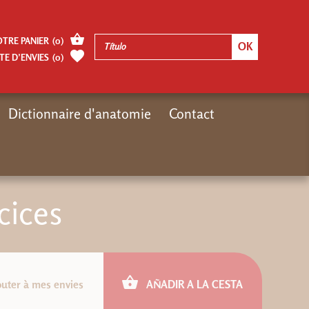
OTRE PANIER
(
0
)
TE D’ENVIES
(
0
)
Dictionnaire d'anatomie
Contact
Inicio
Autres pages
ePub : VTT Exercices
cices
outer à mes envies
AÑADIR A LA CESTA