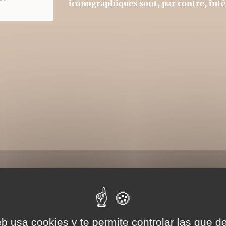
iconographiques sont, par contre, int
eb usa cookies y te permite controlar las que d