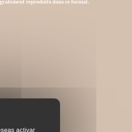
égralement reproduits dans ce format.
eseas activar