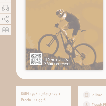
AddThis está deshabilitado.
Permitir
ISBN
: 978-2-36403-179-1
le livre
Precio
: 12.99 €
Ebook-P