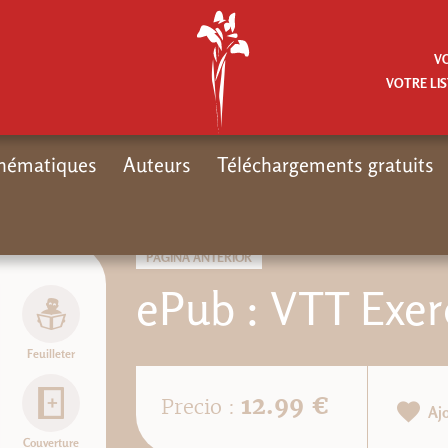
V
VOTRE LIS
hématiques
Auteurs
Téléchargements gratuits
PÁGINA ANTERIOR
ePub : VTT Exer
Feuilleter
12.99 €
Precio :
Aj
Couverture