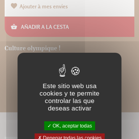
Ajouter à mes envies
AÑADIR A LA CESTA
Culture olympique !
Este sitio web usa
cookies y te permite
controlar las que
deseas activar
LIVRES ASSOCIÉS
OK, aceptar todas
Denegar todas las cookies