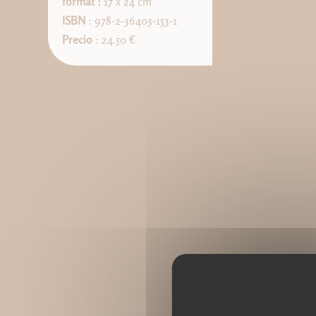
format :
17 x 24 cm
ISBN
: 978-2-36403-153-1
Precio
: 24.50 €