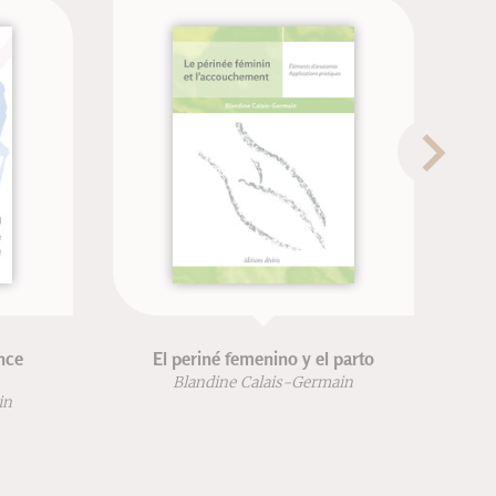
El periné femenino y el parto
Bouger en
Blandine Calais-Germain
Blandine C