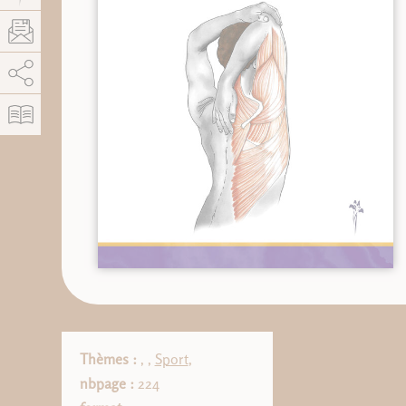
AddThis está deshabilitado.
Permitir
Thèmes :
,
,
Sport
,
nbpage :
224