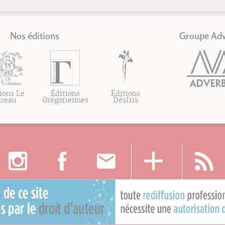
Nos éditions
Groupe Ad
ions Le
Éditions
Éditions
ureau
Grégoriennes
DésIris