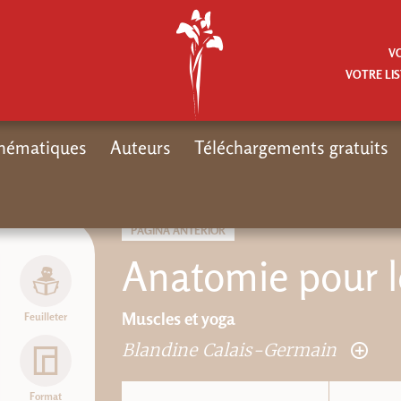
V
VOTRE LIS
hématiques
Auteurs
Téléchargements gratuits
PÁGINA ANTERIOR
Anatomie pour l
Muscles et yoga
Feuilleter
Blandine Calais-Germain
Format