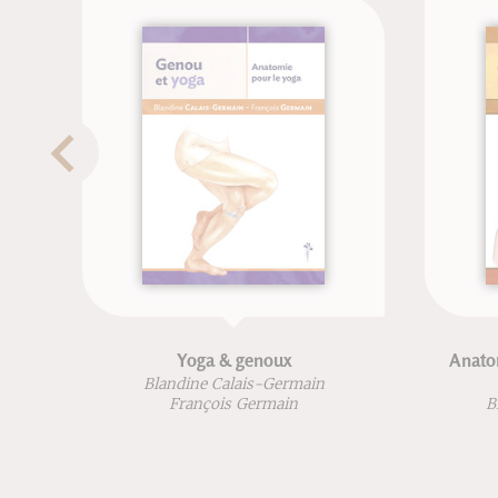
Yoga & genoux
Anatomie pour la vo
édition
Blandine Calais-Germain
François Germain
Blandine Calais
François Ge