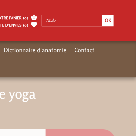
OTRE PANIER
(
0
)
TE D’ENVIES
(
0
)
Dictionnaire d'anatomie
Contact
Inicio
Catalogue
Catalogue édité
Anatomie pour le yoga
e yoga