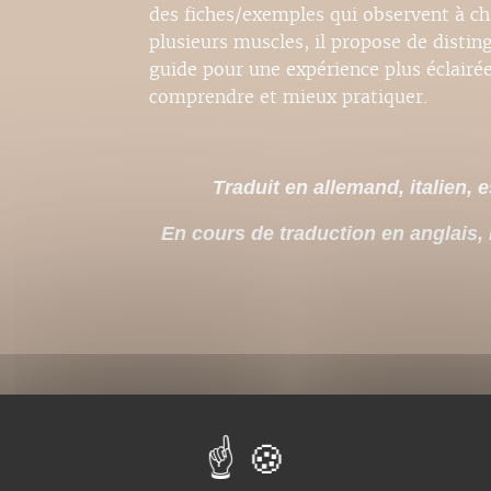
des fiches/exemples qui observent à ch
plusieurs muscles, il propose de distin
guide pour une expérience plus éclairée
comprendre et mieux pratiquer.
Traduit en allemand, italien,
En cours de traduction en anglais,