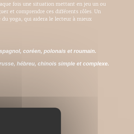
aque fois une situation mettant en jeu un ou
guer et comprendre ces différents rôles. Un
 du yoga, qui aidera le lecteur à mieux
 espagnol, coréen, polonais et roumain.
 russe, hébreu, chinois simple et complexe.