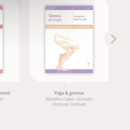
ement
Yoga & genoux
in
Blandine Calais-Germain
François Germain