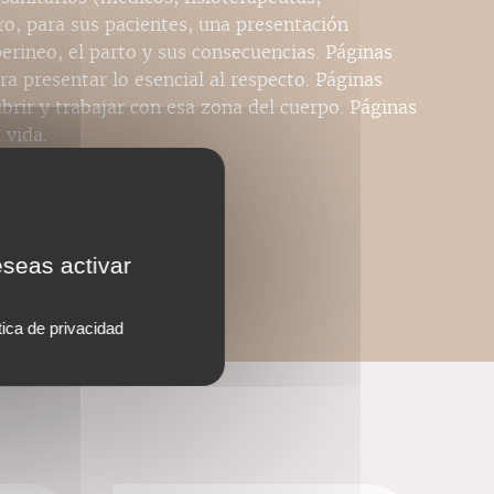
ro, para sus pacientes, una presentación
perineo, el parto y sus consecuencias. Páginas
a presentar lo esencial al respecto. Páginas
brir y trabajar con esa zona del cuerpo. Páginas
 vida.
eseas activar
tica de privacidad