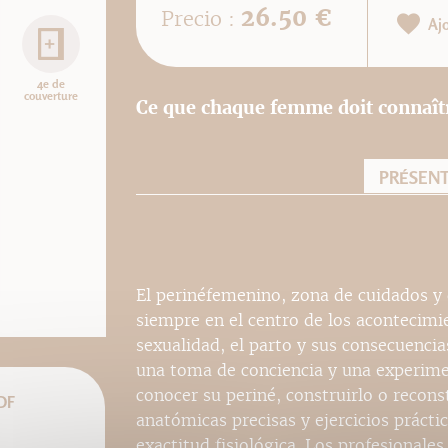
26.50 €
Precio :
Aj
4e de
couverture
Ce que chaque femme doit connaîtr
PRÉSEN
El perinéfemenino, zona de cuidados y 
siempre en el centro de los acontecimi
sexualidad, el parto y sus consecuencia
una toma de conciencia y una experim
conocer su periné, construirlo o reconst
DF
anatómicas precisas y ejercicios prácti
exactitud fisiológica. Los profesionales