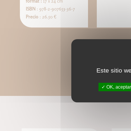
format :
17 x 24 cm
ISBN
: 978-2-907653-36-7
Precio
: 26.50 €
Este sitio w
OK, aceptar