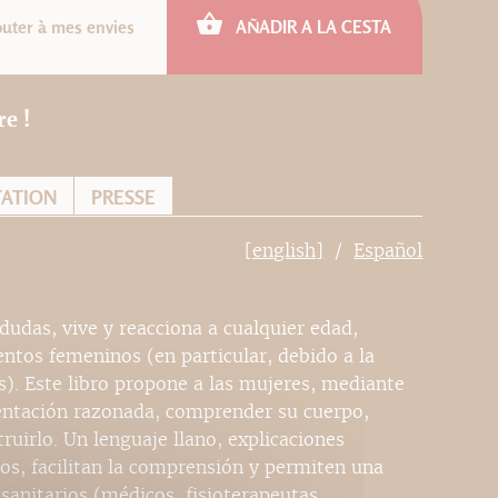
outer à mes envies
AÑADIR A LA CESTA
e !
TATION
PRESSE
[english]
Español
dudas, vive y reacciona a cualquier edad,
entos femeninos (en particular, debido a la
s). Este libro propone a las mujeres, mediante
entación razonada, comprender su cuerpo,
ruirlo. Un lenguaje llano, explicaciones
cos, facilitan la comprensión y permiten una
 sanitarios (médicos, fisioterapeutas,