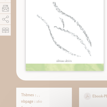
AddThis está deshabilitado.
Permitir
Thèmes :
,
,
Ebook-P
nbpage :
160