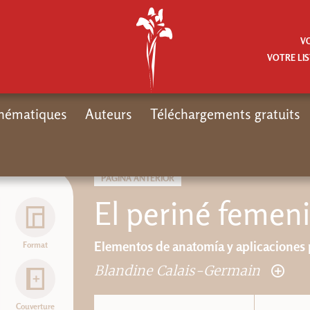
V
VOTRE LIS
hématiques
Auteurs
Téléchargements gratuits
Inicio
PÁGINA ANTERIOR
El periné femeni
Elementos de anatomía y aplicaciones 
Format
Blandine Calais-Germain
Couverture