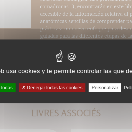
comadronas...), encontrarán en este lib
accesible de la información relativa al 
anatómicas sencillas de comprender par
prácticas: un nuevo enfoque para descu
guiadas para las diferentes etapas de la
eb usa cookies y te permite controlar las que d
 todas
Denegar todas las cookies
Personalizar
Polí
LIVRES ASSOCIÉS