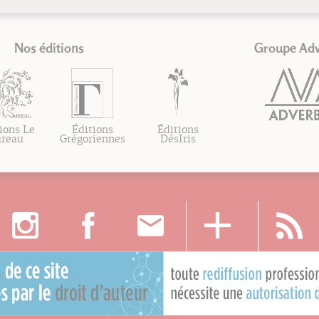
Nos éditions
Groupe Ad
ions Le
Éditions
Éditions
ureau
Grégoriennes
DésIris