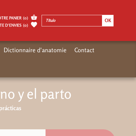
OTRE PANIER
(
0
)
TE D’ENVIES
(
0
)
Dictionnaire d'anatomie
Contact
Auteurs
Page Blandine Calais-Germain
El periné femenino y el parto
no y el parto
prácticas