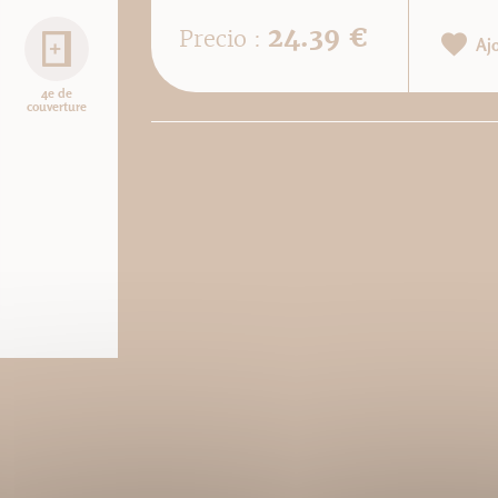
24.39 €
Precio :
Aj
4e de
couverture