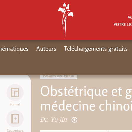
V
VOTRE LIS
hématiques
Auteurs
Téléchargements gratuits
Inicio
Moteur de 
PÁGINA ANTERIOR
Obstétrique et 
médecine chino
Format
Dr. Yu Jin
Couverture