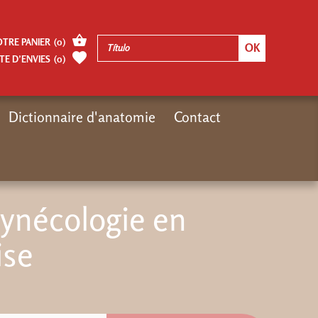
OTRE PANIER
(
0
)
TE D’ENVIES
(
0
)
Dictionnaire d'anatomie
Contact
Recherches Gregoriennes
Obstétrique et gynécologie en médecine chinoise
gynécologie en
ise