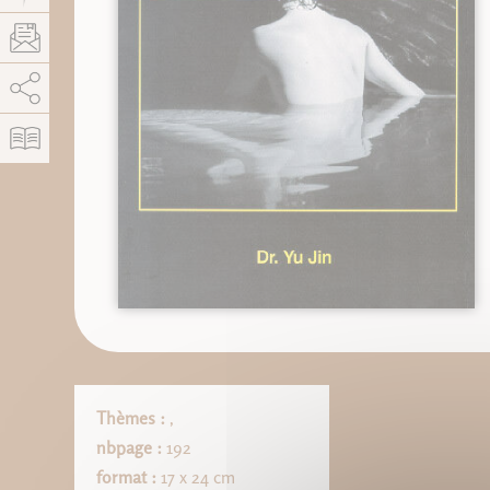
AddThis está deshabilitado.
Permitir
Thèmes :
,
nbpage :
192
format :
17 x 24 cm