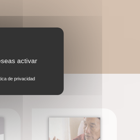
eseas activar
tica de privacidad