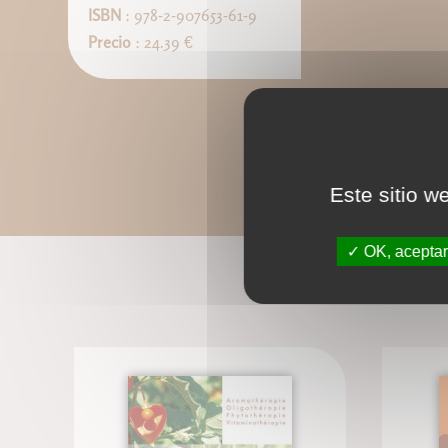
ISBN
: 978-2-907653-61-9
Precio
: 24.39 €
Este sitio w
OK, aceptar