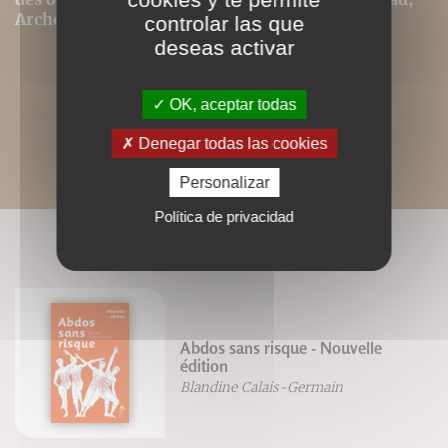
Archos, Asus ou autres.
controlar las que
deseas activar
OK, aceptar todas
Denegar todas las cookies
Personalizar
Política de privacidad
LIVRES ASSOCIÉS
Abdos sans risque - Nouvelle
édition
Blandine Calais-Germain