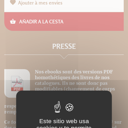
Ajouter à mes envies
AÑADIR A LA CESTA
PRESSE
Nos ebooks sont des versions PDF
homothétiques des livres de nos
catalogues. Ils ne sont donc pas
modifiables (changement de corps
pour la police, modification des
images). La pagination est donc
respectée et la première page du livre est
remplacée par la couverture.
Este sitio web usa
Ce format peut être lu par le logiciel Acrobat © sur
cookies y te permite
des ordinateurs ou tablettes tactiles de type iPad,