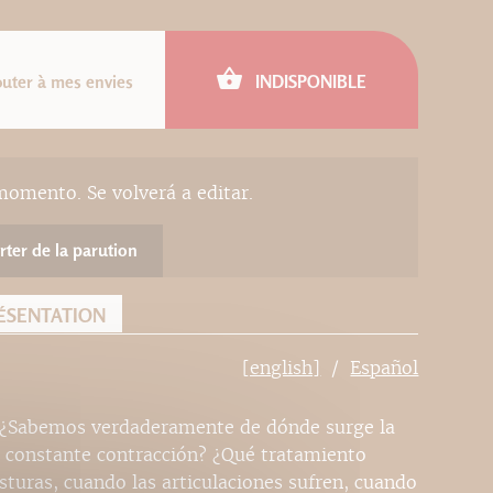
outer à mes envies
INDISPONIBLE
momento. Se volverá a editar.
rter de la parution
ÉSENTATION
[english]
Español
? ¿Sabemos verdaderamente de dónde surge la
u constante contracción? ¿Qué tratamiento
turas, cuando las articulaciones sufren, cuando