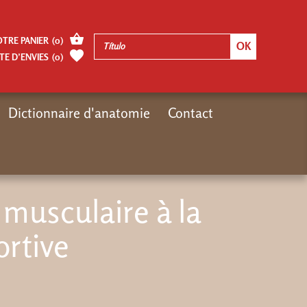
OTRE PANIER
(
0
)
TE D’ENVIES
(
0
)
Dictionnaire d'anatomie
Contact
o
Thématiques
De la perfection musculaire à la performance sportive
 musculaire à la
rtive