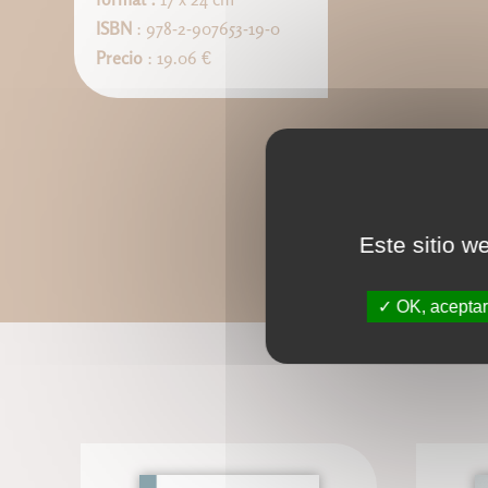
ISBN
: 978-2-907653-19-0
Precio
: 19.06 €
Este sitio w
OK, aceptar