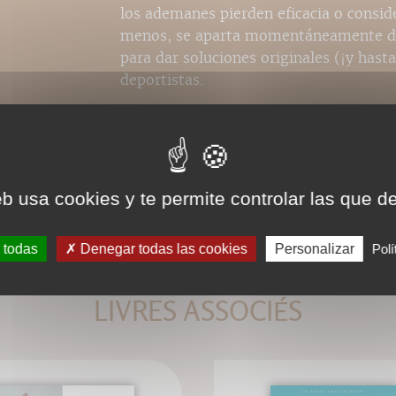
los ademanes pierden eficacia o consi
menos, se aparta momentáneamente del
para dar soluciones originales (¡y hast
deportistas.
eb usa cookies y te permite controlar las que d
 todas
Denegar todas las cookies
Personalizar
Polí
LIVRES ASSOCIÉS