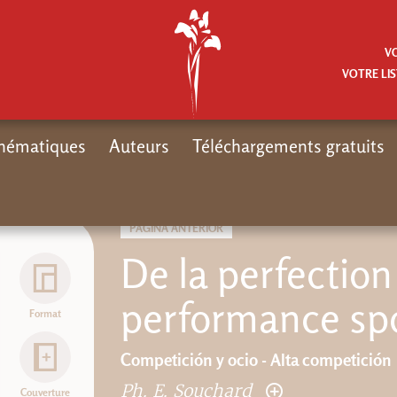
V
VOTRE LIS
hématiques
Auteurs
Téléchargements gratuits
Inici
PÁGINA ANTERIOR
De la perfection
performance spo
Format
Competición y ocio - Alta competición
Ph. E. Souchard
Couverture