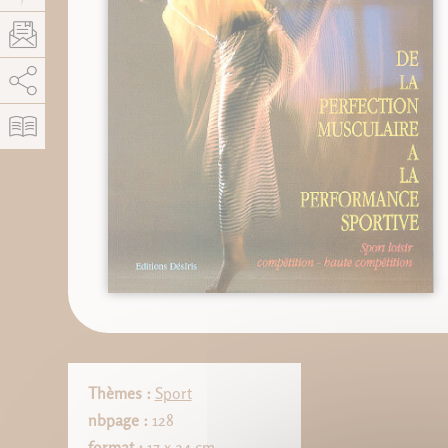
AddThis está deshabilitado.
Permitir
Thèmes :
Sport
nbpage :
128
format :
17 x 24 cm