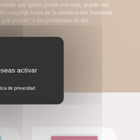
derando que quien puede con más, puede con
 complejo tema de la reeducación funcional
a qué punto!) a los problemas de los
eseas activar
tica de privacidad