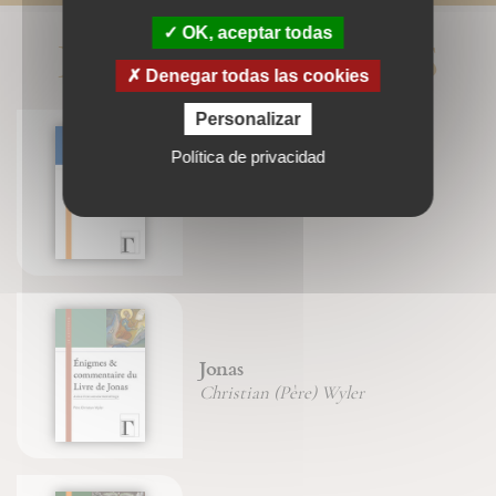
OK, aceptar todas
LIVRES ASSOCIÉS
Denegar todas las cookies
Personalizar
Política de privacidad
La dracma perdida
Jonas
Christian (Père) Wyler