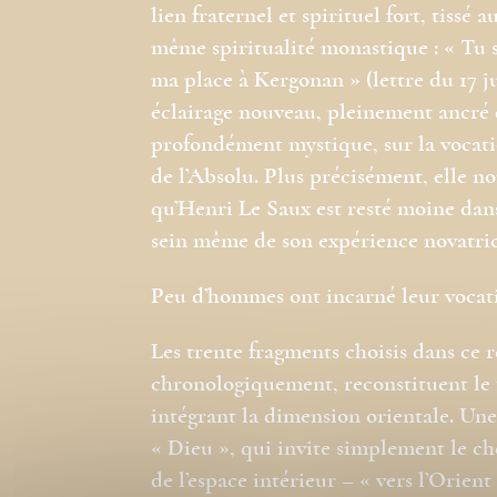
lien fraternel et spirituel fort, tissé
même spiritualité monastique : « Tu s
ma place à Kergonan » (lettre du 17 j
éclairage nouveau, pleinement ancré d
profondément mystique, sur la vocatio
de l’Absolu. Plus précisément, elle nou
qu’Henri Le Saux est resté moine dans
sein même de son expérience novatric
Peu d’hommes ont incarné leur vocatio
Les trente fragments choisis dans ce 
chronologiquement, reconstituent le 
intégrant la dimension orientale. Une
« Dieu », qui invite simplement le ch
de l’espace intérieur – « vers l’Orient