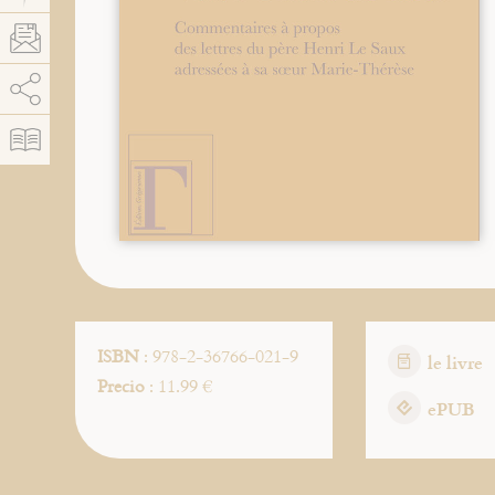
AddThis está deshabilitado.
Permitir
ISBN
: 978-2-36766-021-9
le livre
Precio
: 11.99 €
ePUB