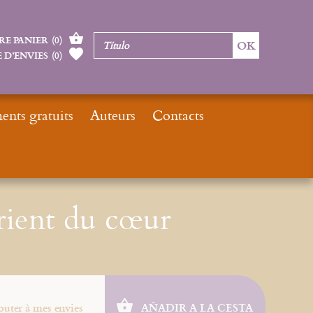
RE PANIER
(
0
)
 D’ENVIES
(
0
)
nts gratuits
Auteurs
Contacts
ouveautés
Nos derniers e-books
eBook : Vers l'Orient du cœur
rient du cœur
outer à mes envies
AÑADIR A LA CESTA