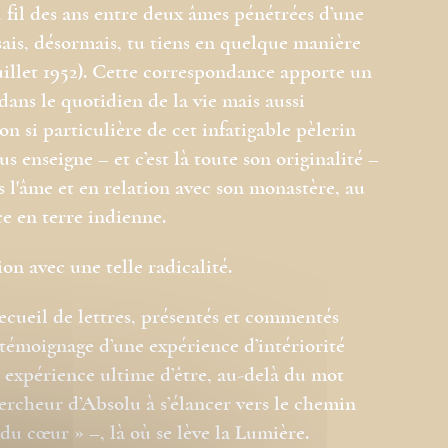
 au fil des ans entre deux âmes pénétrées d’une
ais, désormais, tu tiens en quelque manière
uillet 1952). Cette correspondance apporte un
ans le quotidien de la vie mais aussi
n si particulière de cet infatigable pèlerin
s enseigne – et c’est là toute son originalité –
 l'âme et en relation avec son monastère, au
e en terre indienne.
n avec une telle radicalité.
recueil de lettres, présentés et commentés
témoignage d’une expérience d’intériorité
 expérience ultime d’être, au-delà du mot
ercheur d’Absolu à s’élancer vers le chemin
 du cœur » –, là où se lève la Lumière.