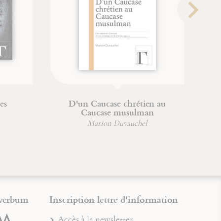
re humaine
Du combat spirituel à la
déification
oger
Jean-François Froger
verbum
Inscription lettre d'information
Accès à la newsletter