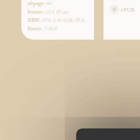
nbpage :
64
ePUB
format :
13 x 19 cm
ISBN
: 978-2-914338-29-5
Precio
: 7.50 €