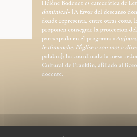
Hélène Bodenez es catedrática de Letr
dominical
» [A favor del descanso dom
donde representa, entre otras cosas, 
proponen conseguir la protección de
participado en el programa «
Aujourd'
le dimanche: l'Église a son mot à dire
palabra]; ha coordinado la mesa redo
Cultural de Franklin, afiliado al lice
docente.