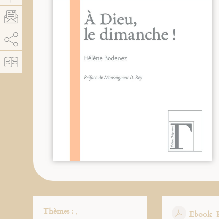
AddThis está deshabilitado.
Permitir
Thèmes :
,
Ebook-