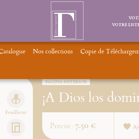
VOT
VOTRE LISTE
Catalogue
Nos collections
Copie de Téléchargeme
I
PÁGINA ANTERIOR
¡A Dios los domi
Feuilleter
7.50 €
Precio :
Aj