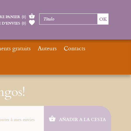
RE PANIER
(
0
)
 D’ENVIES
(
0
)
nts gratuits
Auteurs
Contacts
nicio
Nouveautés
Nouveautés livres
¡A Dios los domingos!
ngos!
outer à mes envies
AÑADIR A LA CESTA