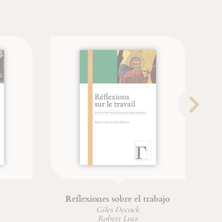
Reflexiones sobre el trabajo
Du combat s
déif
Giles Decock
Robert Lutz
Jean-Fra