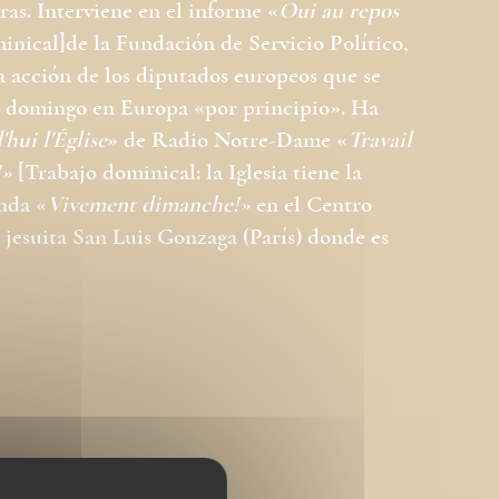
as. Interviene en el informe «
Oui au repos
inical]de la Fundación de Servicio Político,
la acción de los diputados europeos que se
l domingo en Europa «por principio». Ha
hui l'Église
» de Radio Notre-Dame «
Travail
!»
[Trabajo dominical: la Iglesia tiene la
nda «
Vivement dimanche!»
en el Centro
o jesuita San Luis Gonzaga (París) donde es