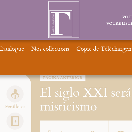
VOT
VOTRE LISTE
Catalogue
Nos collections
Copie de Téléchargeme
Inicio
PÁGINA ANTERIOR
El siglo XXI será 
misticismo
Feuilleter