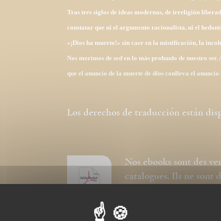
Tras tres siglos de ideas modernas, de irreligión liber
constatar que ni el argumento racionalista, ni el hedon
«¡Dios ha muerto!» sin caer en la mistificación, la incohe
Nos morimos de sed en lo más profundo de nuestro ser. A 
que el anuncio de la muerte de dios conlleva el anuncio
Los derechos de traducción
están dis
Nos ebooks sont des ve
catalogues. Ils ne sont
pour la police, modific
respectée et la premièr
couverture.