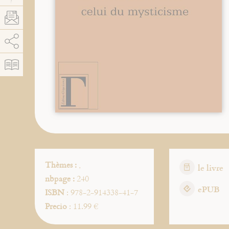
AddThis está deshabilitado.
Permitir
Thèmes :
,
le livre
nbpage :
240
ePUB
ISBN
: 978-2-914338-41-7
Precio
: 11.99 €