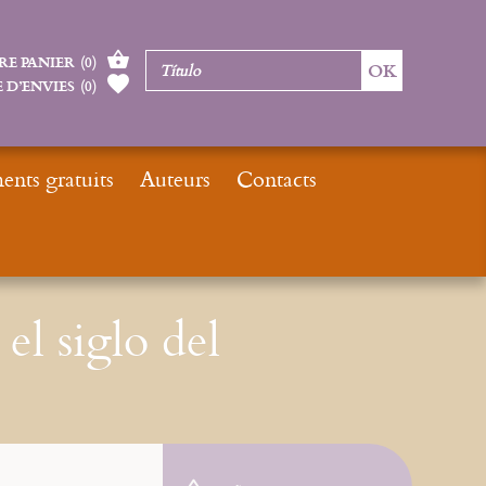
RE PANIER
(
0
)
 D’ENVIES
(
0
)
nts gratuits
Auteurs
Contacts
Catalogue
E-books
El siglo XXI será el siglo del misticismo
el siglo del