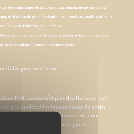
adora, de secularismo, de acción revolucionaria, no podemos sino
ismo, ni el abuso de posición dominante autorizan a nadie a afirmar:
rencia y, en definitiva, en el ridículo.
quien se le niega el agua le queda la sed para descubrir a su vez
 de su renacimiento. Como un eterno retorno.
ponibles para
este
tema
rsions PDF homothétiques des livres de nos
 donc pas modifiables (changement de corps
ation des images). La pagination est donc
e page du livre est remplacée par la