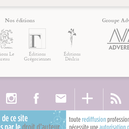
Nos éditions
Groupe Ad
ions Le
Éditions
Éditions
ureau
Grégoriennes
DésIris