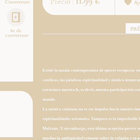
11.99 €
Precio :
Couverture
Aj
PR
4e de
couverture
Existe la manía contemporánea de querer recuperar en la
católicos, las palabras espiritualidad y místico tienen u
estructura nuestra fe, es decir, nuestra participación c
mundo.
La mística cristiana no es ese impulso hacia nuestro in
espiritualidades orientales. Tampoco es la improbable
Malraux. Y sin embargo, esta última acepción parece se
muchos la ambigüedad reinante sobre la religión y su p