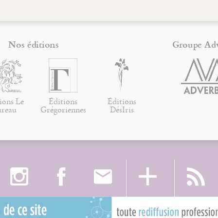
Nos éditions
Groupe Ad
ions Le
Éditions
Éditions
ureau
Grégoriennes
DésIris