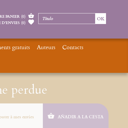
RE PANIER
(
0
)
 D’ENVIES
(
0
)
nts gratuits
Auteurs
Contacts
Inicio
epub : La drachme perdue
me perdue
outer à mes envies
AÑADIR A LA CESTA