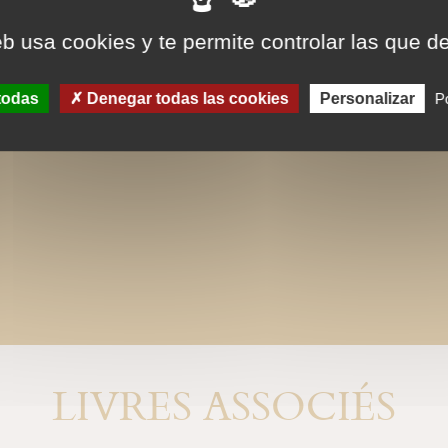
lecture, toutefois la mise en page n'
eb usa cookies y te permite controlar las que d
nous avons au mieux respecté la chart
iconographiques sont, par contre, in
todas
Denegar todas las cookies
Personalizar
Po
LIVRES ASSOCIÉS