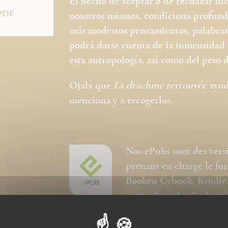
El hecho de aceptar o de rechazar di
PDF
nosotros mismos, condiciona profunda
más modestos pensamientos, palabras y
podrá darse cuenta de la inmensidad d
esta antropología, así como del peso 
Ojalá que
La drachme retrouvée
ayude
menciona y a recogerlos.
Nos ePubs sont des vers
prenant en charge le f
Booken Cybook, Kindle, 
autres "ereaders" adapté
Ces ePubs sont alors revus et optimis