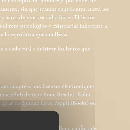
cho concepto del hombre y, por ende, de
mente, sin que seamos conscientes, hasta los
 actos de nuestra vida diaria. El lector
el reto psicológico y existencial inherente a
de la esperanza que conlleva.
 a cada cual a cultivar los frutos que
ions adaptées aux liseuses électroniques
ormat ePub de type Sony Reader, Kobo,
Ipad ou Iphone (avec l'appli iBooks) ou
s.
és pour permettre le meilleur confort de