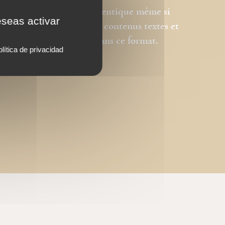
est donc pas strictement identique même si
eseas activar
e graphique initiale. Les contenus textes et
tégralement reproduits dans ce format.
lítica de privacidad