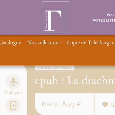
VOT
VOTRE LISTE
Catalogue
Nos collections
Copie de Téléchargeme
PÁGINA ANTERIOR
epub : La drach
Feuilleter
8.49 €
Precio :
Aj