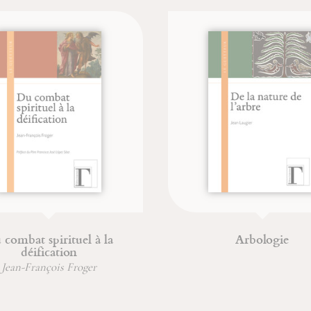
 combat spirituel à la
Arbologie
déification
Jean-François Froger