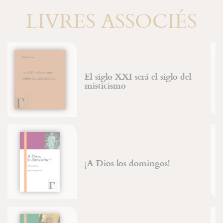
LIVRES ASSOCIÉS
L'arbre des archétypes
Jean-François Froger
Bernadette Main
Du combat spirituel à la
déification
Jean-François Froger