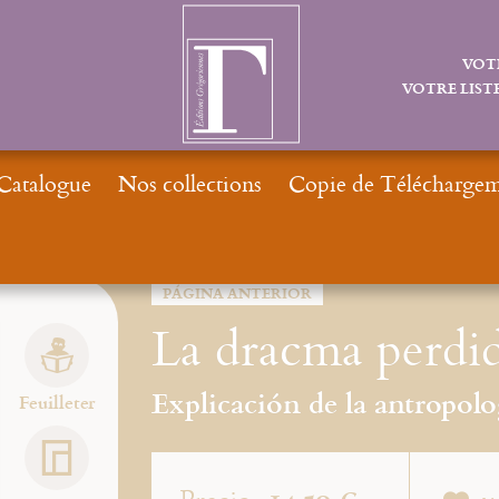
VOT
VOTRE LISTE
Catalogue
Nos collections
Copie de Téléchargeme
PÁGINA ANTERIOR
La dracma perdi
Explicación de la antropolo
Feuilleter