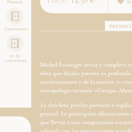
14.50 €
Precio :
Format
Aj
PRÉSEN
Couverture
4e de
couverture
Michel Fromaget revisa y completa co
obra que dejaba patente su profunda 
envejecimiento y de la muerte, y cuy
antropología ternaria «Cuerpo, Alma,
La drachme perdue
presenta y explic
general, las principales afirmaciones
que llevan a una comprensión esenci
relegada por las orientaciones actuale