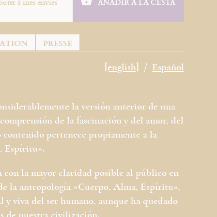
outer à mes envies
AÑADIR A LA CESTA
TATION
PRESSE
[english]
Español
nsiderablemente la versión anterior de una
comprensión de la fascinación y del amor, del
o contenido pertenece propiamente a la
 Espíritu».
a con la mayor claridad posible al público en
 de la antropología «Cuerpo, Alma, Espíritu»,
al y viva del ser humano, aunque ha quedado
s de nuestra civilización.