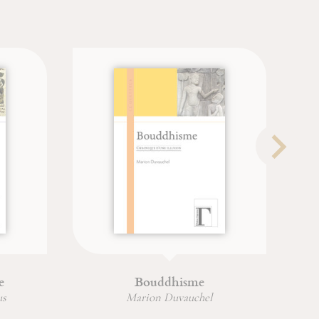
e
Bouddhisme
us
Marion Duvauchel