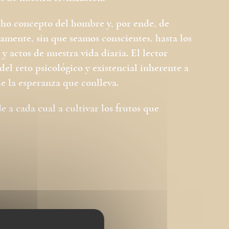
cho concepto del hombre y, por ende, de
mente, sin que seamos conscientes, hasta los
 actos de nuestra vida diaria. El lector
el reto psicológico y existencial inherente a
de la esperanza que conlleva.
 a cada cual a cultivar los frutos que