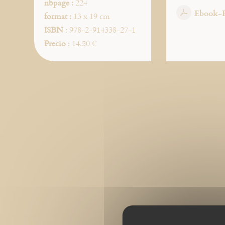
nbpage :
224
Ebook-
format :
13 x 19 cm
ISBN
: 978-2-914338-27-1
Precio
: 14.50 €