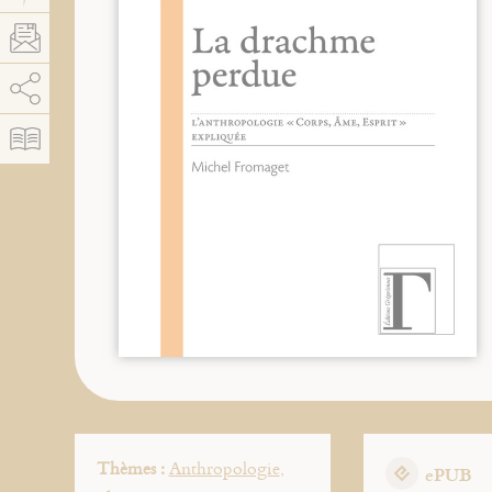
AddThis está deshabilitado.
Permitir
Thèmes :
Anthropologie
,
ePUB