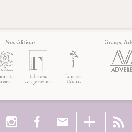
Nos éditions
Groupe Ad
ions Le
Éditions
Éditions
ureau
Grégoriennes
DésIris