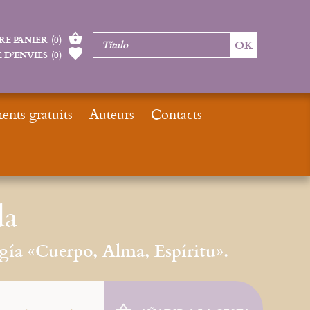
RE PANIER
(
0
)
 D’ENVIES
(
0
)
nts gratuits
Auteurs
Contacts
Inicio
Nouveautés
Nouveautés livres
La dracma perdida
da
gía «Cuerpo, Alma, Espíritu».