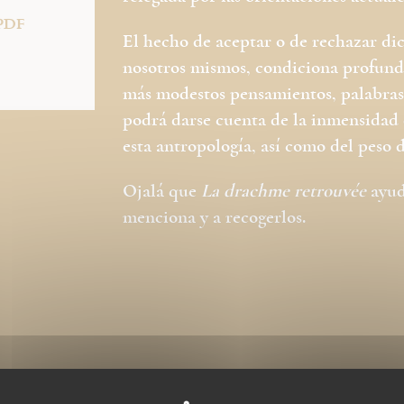
PDF
El hecho de aceptar o de rechazar di
nosotros mismos, condiciona profunda
más modestos pensamientos, palabras y
podrá darse cuenta de la inmensidad d
esta antropología, así como del peso 
Ojalá que
La drachme retrouvée
ayude
menciona y a recogerlos.