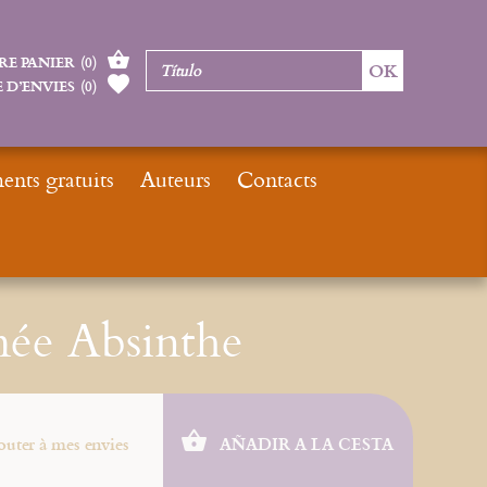
RE PANIER
(
0
)
 D’ENVIES
(
0
)
nts gratuits
Auteurs
Contacts
Inicio
Nouveautés
Une étoile nommée Absinthe
ée Absinthe
outer à mes envies
AÑADIR A LA CESTA