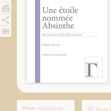
AddThis está deshabilitado.
Permitir
Thèmes :
Anthropologie
,
,
Ebook-