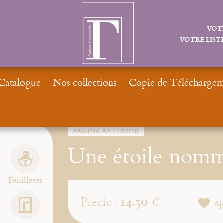
VOT
VOTRE LISTE
Catalogue
Nos collections
Copie de Téléchargeme
PÁGINA ANTERIOR
Une étoile nomm
Feuilleter
14.50 €
Precio :
Aj