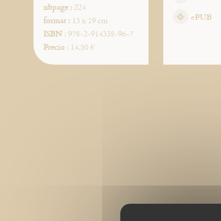
nbpage :
224
ePUB
format :
13 x 19 cm
ISBN
: 978-2-914338-96-7
Precio
: 14.50 €