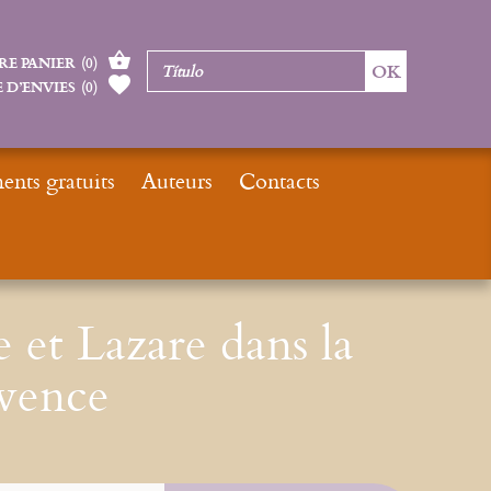
RE PANIER
(
0
)
 D’ENVIES
(
0
)
nts gratuits
Auteurs
Contacts
usseaux
Maximin, Sidoine et Lazare dans la Tradition de Provence
 et Lazare dans la
ovence