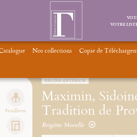
VOT
VOTRE LISTE
Catalogue
Nos collections
Copie de Téléchargeme
Inicio
Moteur de recherches Perro
PÁGINA ANTERIOR
Maximin, Sidoine
Tradition de Pr
Feuilleter
Brigitte Morelle