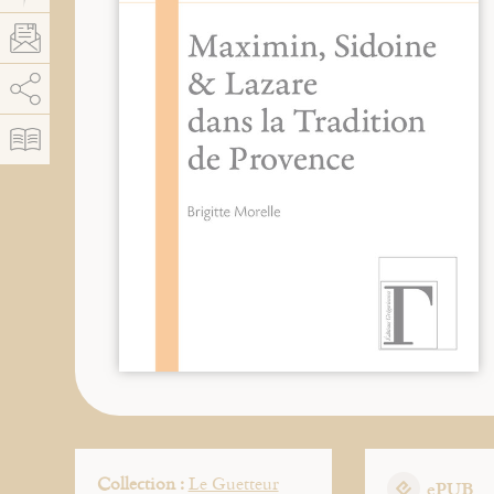
AddThis está deshabilitado.
Permitir
Collection :
Le Guetteur
ePUB