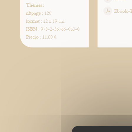
Thèmes :
Ebook-
nbpage :
120
format :
12 x 19 cm
ISBN
: 978-2-36766-053-0
Precio
: 11.00 €