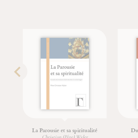
La Parousie et sa spiritualité
Du 
Christian (Père) Wyler