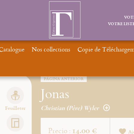
VOT
VOTRE LISTE
Catalogue
Nos collections
Copie de Téléchargeme
PÁGINA ANTERIOR
Jonas
Christian (Père) Wyler
Feuilleter
14.00 €
Precio :
Aj