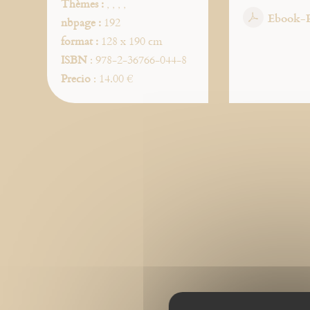
Thèmes :
,
,
,
,
Ebook-
nbpage :
192
format :
128 x 190 cm
ISBN
: 978-2-36766-044-8
Precio
: 14.00 €