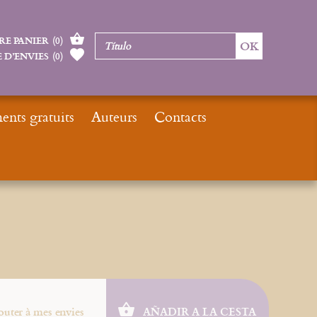
RE PANIER
(
0
)
 D’ENVIES
(
0
)
nts gratuits
Auteurs
Contacts
Inicio
Nouveautés
Jonas
outer à mes envies
AÑADIR A LA CESTA