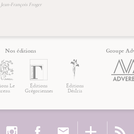
Jean-François Froger
Nos éditions
Groupe Ad
ions Le
Éditions
Éditions
ureau
Grégoriennes
DésIris