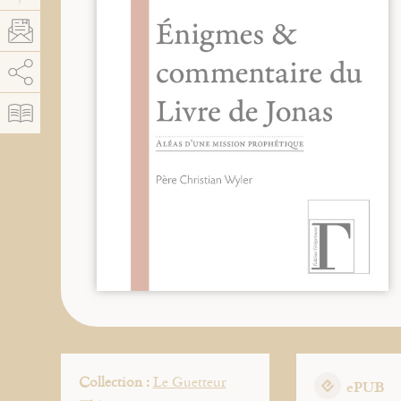
AddThis está deshabilitado.
Permitir
Collection :
Le Guetteur
ePUB