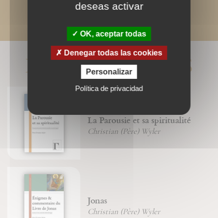
deseas activar
OK, aceptar todas
Denegar todas las cookies
LIVRES ASSOCIÉS
Personalizar
Política de privacidad
La Parousie et sa spiritualité
Christian (Père) Wyler
Jonas
Christian (Père) Wyler