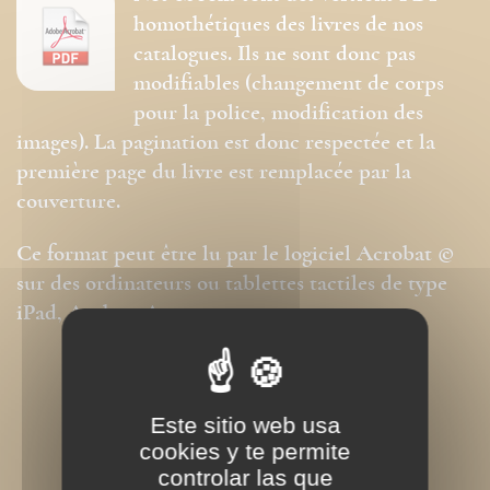
homothétiques des livres de nos
catalogues. Ils ne sont donc pas
modifiables (changement de corps
pour la police, modification des
images). La pagination est donc respectée et la
première page du livre est remplacée par la
couverture.
Ce format peut être lu par le logiciel Acrobat ©
sur des ordinateurs ou tablettes tactiles de type
iPad, Archos, Asus ou autres.
Este sitio web usa
cookies y te permite
controlar las que