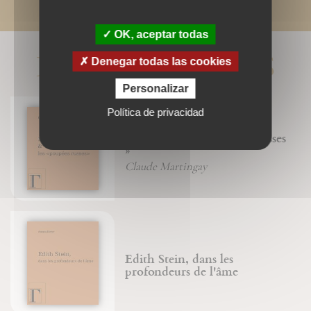
OK, aceptar todas
LIVRES ASSOCIÉS
Denegar todas las cookies
Personalizar
Política de privacidad
Lamour et les « poupées russes
»
Claude Martingay
Edith Stein, dans les
profondeurs de l'âme