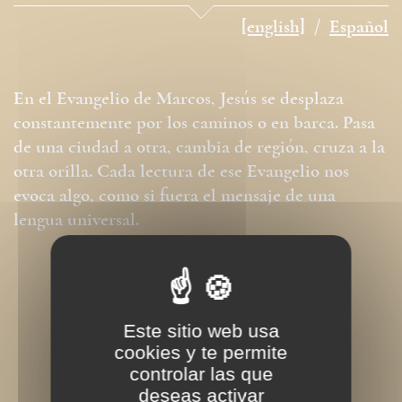
[english]
Español
En el Evangelio de Marcos, Jesús se desplaza
constantemente por los caminos o en barca. Pasa
de una ciudad a otra, cambia de región, cruza a la
otra orilla. Cada lectura de ese Evangelio nos
evoca algo, como si fuera el mensaje de una
lengua universal.
Este sitio web usa
cookies y te permite
controlar las que
deseas activar