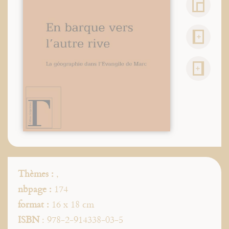
Thèmes :
,
nbpage :
174
format :
16 x 18 cm
ISBN
: 978-2-914338-03-5