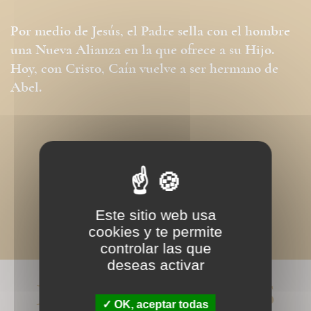
Por medio de Jesús, el Padre sella con el hombre
una Nueva Alianza en la que ofrece a su Hijo.
Hoy, con Cristo, Caín vuelve a ser hermano de
Abel.
Este sitio web usa
cookies y te permite
controlar las que
deseas activar
LIVRES ASSOCIÉS
OK, aceptar todas