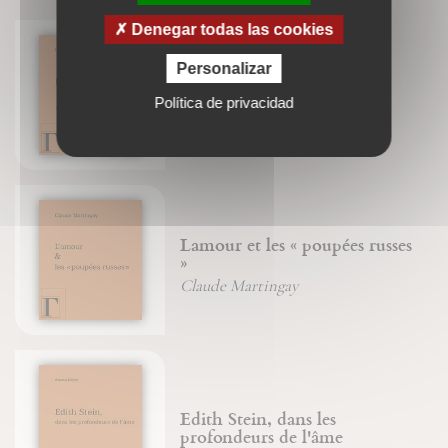
Denegar todas las cookies
Personalizar
Pétrir la pierre
Política de privacidad
David-Maria Turoldo
Lamour et les « poupées russes
»
Claude Martingay
Edith Stein, dans les
profondeurs de l'âme