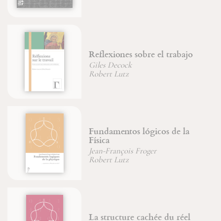
lexiones sobre el trabajo
La pens
es Decock
Jean-Fra
ert Lutz
damentos lógicos de la
Maximin
ca
dans la
-François Froger
Brigitte
ert Lutz
structure cachée du réel