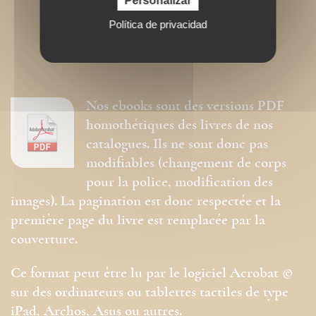
Personalizar
Política de privacidad
Nos ebooks sont des versions PDF
homothétiques des livres de nos
catalogues. Ils ne sont donc pas
modifiables (changement de corps
pour la police, modification des
images). La pagination est donc respectée et la
première page du livre est remplacée par la
couverture.
Ce format peut être lu par le logiciel Acrobat ©
sur des ordinateurs ou tablettes tactiles de type
iPad, Archos, Asus ou autres.