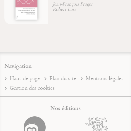
Boudd
-François Froger
Marion 
ert Lutz
Navigation
Haut de page
Plan du site
Mentions légales
Gestion des cookies
Nos éditions