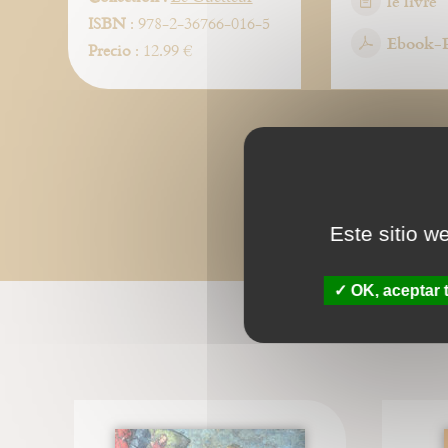
le livre
ISBN
: 978-2-36766-016-5
Ebook-
Precio
: 12.99 €
Este sitio w
OK, aceptar 