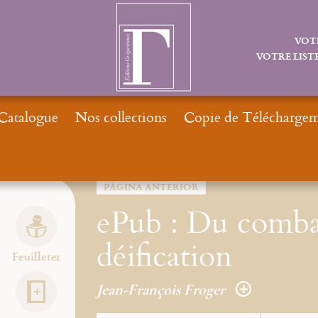
VOT
VOTRE LISTE
Catalogue
Nos collections
Copie de Téléchargeme
PÁGINA ANTERIOR
ePub : Du combat 
déification
Feuilleter
Jean-François Froger