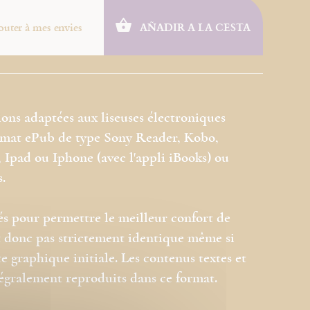
outer à mes envies
AÑADIR A LA CESTA
ions adaptées aux liseuses électroniques
ormat ePub de type Sony Reader, Kobo,
Ipad ou Iphone (avec l'appli iBooks) ou
s.
és pour permettre le meilleur confort de
est donc pas strictement identique même si
e graphique initiale. Les contenus textes et
tégralement reproduits dans ce format.