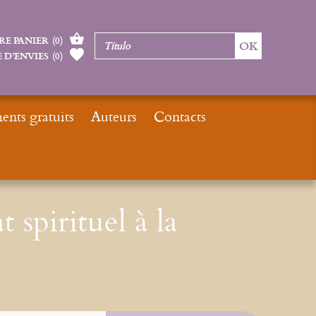
RE PANIER
(
0
)
 D’ENVIES
(
0
)
nts gratuits
Auteurs
Contacts
Inicio
ePub : Du combat spirituel à la déification
spirituel à la