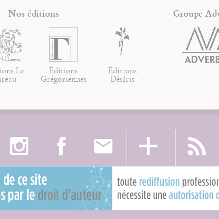
Nos éditions
Groupe Ad
ions Le
Éditions
Éditions
ureau
Grégoriennes
DésIris