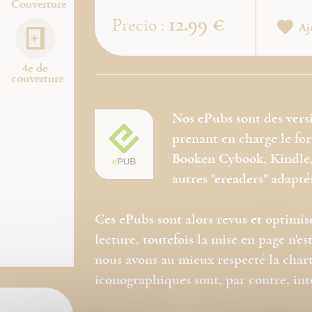
Couverture
12.99 €
Precio :
Aj
4e de
couverture
Nos ePubs sont des vers
prenant en charge le f
Booken Cybook, Kindle, 
autres "ereaders" adapté
Ces ePubs sont alors revus et optimis
lecture, toutefois la mise en page n'
nous avons au mieux respecté la chart
iconographiques sont, par contre, in