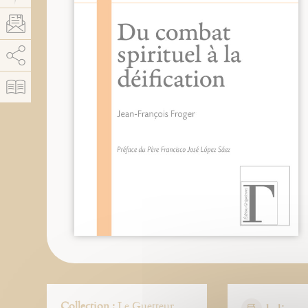
AddThis está deshabilitado.
Permitir
Collection :
Le Guetteur