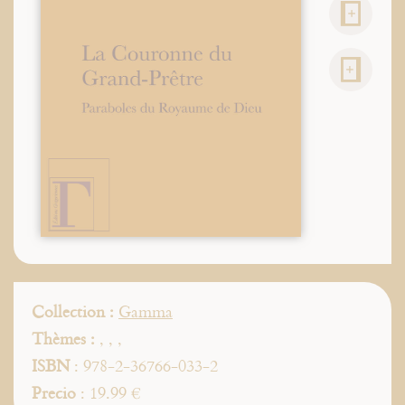
Collection :
Gamma
Thèmes :
,
,
,
ISBN
: 978-2-36766-033-2
Precio
: 19.99 €