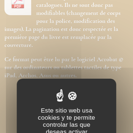
catalogues. Ils ne sont donc pas
modifiables (changement de corps
pour la police, modification des
images). La pagination est donc respectée et la
première page du livre est remplacée par la
couverture.
Ce format peut être lu par le logiciel Acrobat ©
sur des ordinateurs ou tablettes tactiles de type
iPad, Archos, Asus ou autres.
Este sitio web usa
cookies y te permite
controlar las que
deseas activar