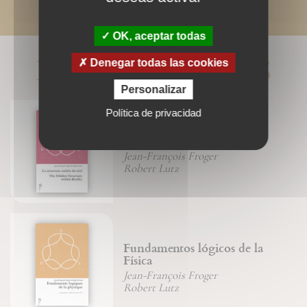
OK, aceptar todas
LIVRES ASSOCIÉS
Denegar todas las cookies
Personalizar
Política de privacidad
La structure cachée du réel
Jean-François Froger
Robert Lutz
Fundamentos lógicos de la
Física
Jean-François Froger
Robert Lutz