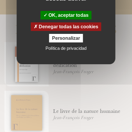
OK, aceptar todas
LIVRES ASSOCIÉS
Denegar todas las cookies
Personalizar
Política de privacidad
Du combat spirituel à la
déification
Jean-François Froger
Le livre de la nature humaine
Jean-François Froger