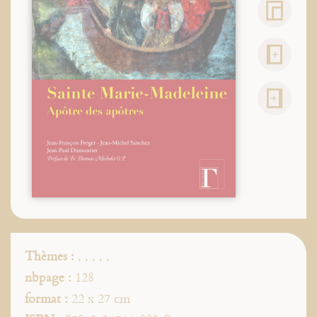
Thèmes :
,
,
,
,
,
nbpage :
128
format :
22 x 27 cm