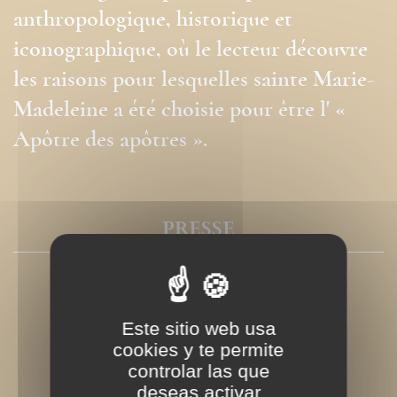
anthropologique, historique et
iconographique, où le lecteur découvre
les raisons pour lesquelles sainte Marie-
Madeleine a été choisie pour être l' «
Apôtre des apôtres ».
PRESSE
Este sitio web usa
cookies y te permite
controlar las que
deseas activar