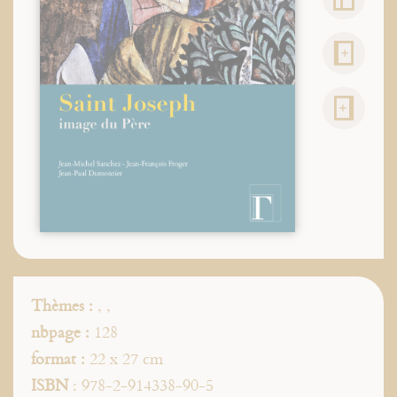
Thèmes :
,
,
nbpage :
128
format :
22 x 27 cm
ISBN
: 978-2-914338-90-5