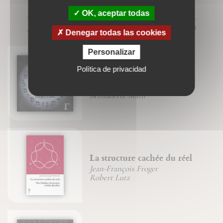
LIVRES ASSOCIÉS
OK, aceptar todas
Denegar todas las cookies
Personalizar
Política de privacidad
L'arbre des archétypes
Jean-François Froger
Bernadette Main
La structure cachée du réel
Jean-François Froger
Robert Lutz