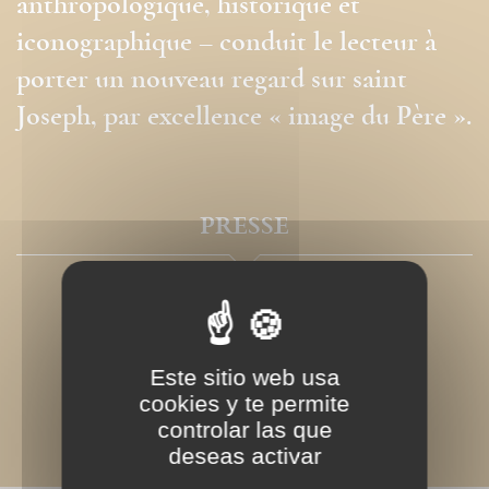
anthropologique, historique et
iconographique – conduit le lecteur à
porter un nouveau regard sur saint
Joseph, par excellence « image du Père ».
PRESSE
Este sitio web usa
cookies y te permite
controlar las que
deseas activar