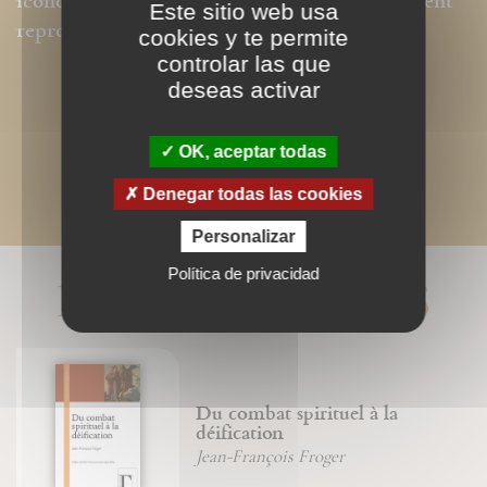
iconographiques sont, par contre, intégralement
Este sitio web usa
reproduits dans ce format.
cookies y te permite
controlar las que
deseas activar
OK, aceptar todas
Denegar todas las cookies
Personalizar
Política de privacidad
LIVRES ASSOCIÉS
Du combat spirituel à la
déification
Jean-François Froger