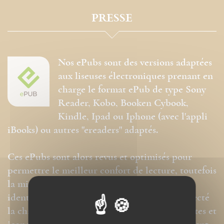
PRESSE
Nos ePubs sont des versions adaptées
aux liseuses électroniques prenant en
charge le format ePub de type Sony
Reader, Kobo, Booken Cybook,
Kindle, Ipad ou Iphone (avec l'appli
iBooks) ou autres "ereaders" adaptés.
Ces ePubs sont alors revus et optimisés pour
permettre le meilleur confort de lecture, toutefois
la mise en page n'est donc pas strictement
identique même si nous avons au mieux respecté
la charte graphique initiale. Les contenus textes et