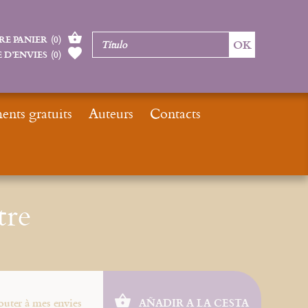
RE PANIER
(
0
)
 D’ENVIES
(
0
)
nts gratuits
Auteurs
Contacts
Inicio
Moteur de recherches Le Sureau
D'un corps à l'autre
tre
outer à mes envies
AÑADIR A LA CESTA