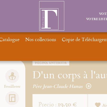
VOT
VOTRE LISTE
Catalogue
Nos collections
Copie de Téléchargeme
PÁGINA ANTERIOR
D'un corps à l'au
Père Jean-Claude Hanus
Feuilleter
19.50 €
Precio :
Aj