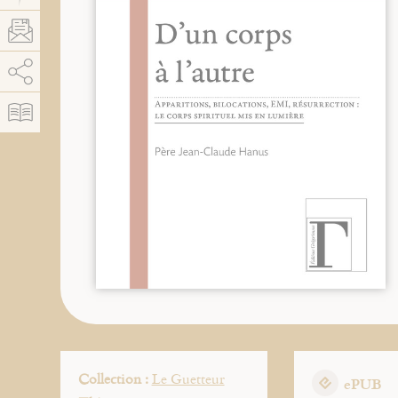
AddThis está deshabilitado.
Permitir
Collection :
Le Guetteur
ePUB