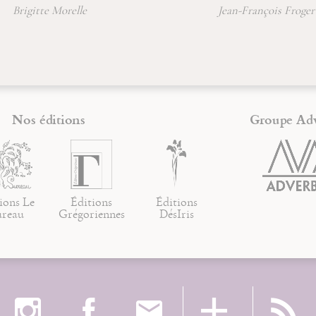
Brigitte Morelle
Jean-François Froger
Nos éditions
Groupe Ad
ions Le
Éditions
Éditions
ureau
Grégoriennes
DésIris