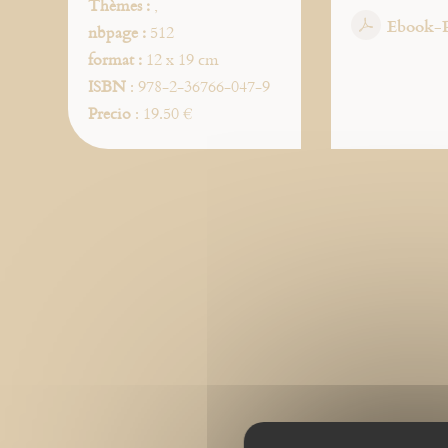
Thèmes :
,
Ebook-
nbpage :
512
format :
12 x 19 cm
ISBN
: 978-2-36766-047-9
Precio
: 19.50 €