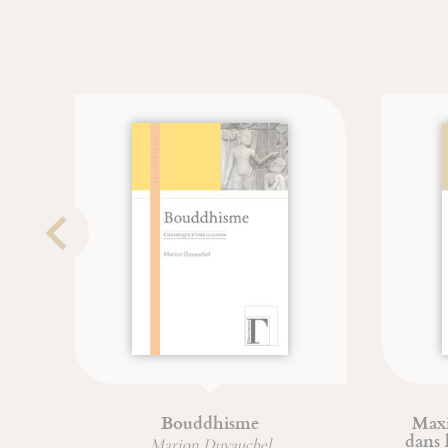
Bouddhisme
Maxi
dans 
Marion Duvauchel