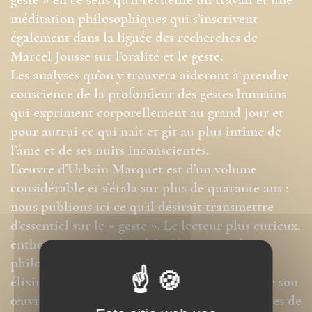
geste » en ce sens qu’il recueille un travail et une
méditation philosophiques qui s’inscrivent
également dans la lignée des recherches de
Marcel Jousse sur l’oralité et le geste.
Les analyses qu’on y trouvera aideront à prendre
conscience de la profondeur des gestes humains
qui expriment corporellement au grand jour et
pour autrui ce qui naît et gît au plus intime de
l’âme et de ses nuits inconscientes.
L’œuvre d’Urbain Marquet est d’un volume
considérable et s’étala sur plus de quarante ans ;
nous publions ici ce qu’il désirait transmettre
d’essentiel sur le « geste ». Le lecteur plus curieux,
enthousiaste peut-être à la découverte d’un «
philosophe inconnu », après avoir goûté à cet
élixir de l’esprit, pourra trouver l’ensemble de son
œuvre conservée aux Archives départementales de