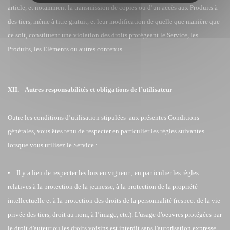
article, et notamment la transmission de copies ou d’un accès aux Produits à
des tiers, même à titre gratuit, et leur modification de quelle que manière que
ce soit, constituent une violation des droits protégeant le Service, les
Produits, les Eléments ou autres contenus.
XII. Autres responsabilités et obligations de l’utilisateur
Outre les conditions d’utilisation stipulées aux présentes Conditions
générales, vous êtes tenu de respecter en particulier les règles suivantes
lorsque vous utilisez le Service :
• Il y a lieu de respecter les lois en vigueur ; en particulier les règles
relatives à la protection de la jeunesse, à la protection de la propriété
intellectuelle et à la protection des droits de la personnalité (respect de la vie
privée des tiers, droit au nom, à l’image, etc.). L'usage d'oeuvres protégées par
le droit d'auteur ou les droits voisins est interdit sans l'autorisation expresse