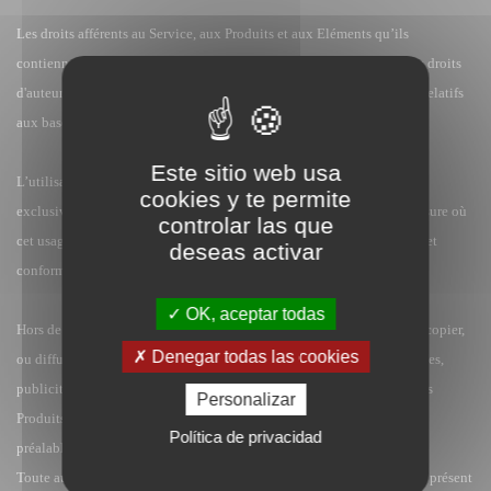
Les droits afférents au Service, aux Produits et aux Eléments qu’ils
contiennent restent la propriété d’Adverbum, et sont protégés par des droits
d'auteur, des droits voisins, des droits de marque, des droits spéciaux relatifs
aux bases de données et/ou d’autres droits de propriété intellectuelle.
Este sitio web usa
L’utilisation du Service, de Produits et des Eléments est autorisée
cookies y te permite
exclusivement à des fins privées, non commerciales, dans la seule mesure où
controlar las que
cet usage intervient dans le cadre des dispositions légales en vigueur et
deseas activar
conformément aux présentes Conditions générales.
OK, aceptar todas
Hors de ce cadre, il n'est pas permis d'utiliser, de reproduire, modifier, copier,
Denegar todas las cookies
ou diffuser à des tiers, à titre gratuit ou onéreux, à des fins commerciales,
publicitaires ou autres, notamment sur un autre site web, le Service, les
Personalizar
Produits et/ou les Eléments, sans notre autorisation expresse, écrite, et
Política de privacidad
préalable.
Toute autre utilisation que celles expressément autorisées en vertu du présent