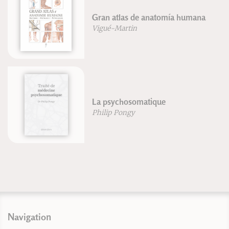
Tratado de acupuntura y
a
moxibustión
Dr. G. Guillaume
Dr. Mach-Chieu
Guide de la foulée avec prise
d'appui avant-pied
Frédéric Brigaud
Navigation