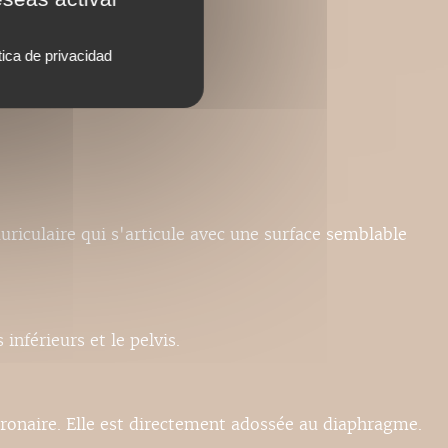
tica de privacidad
côté.
uriculaire qui s'articule avec une surface semblable
nférieurs et le pelvis.
coronaire. Elle est directement adossée au diaphragme.