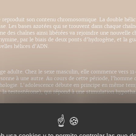
llule reproduit son contenu chromosomique. La double hél
e. Les bases azotées qui se trouvent dans chaque chaîn
cune des chaînes ainsi libérées va rejoindre une nouvelle c
hymine, par le biais de deux ponts d'hydrogène, et la guan
velles hélices d'ADN.
'âge adulte. Chez le sexe masculin, elle commence vers 11
personne à une autre. Au cours de cette période, l'homm
ychologie. L'adolescence débute en principe en même tem
la testostérone), qui répond à une stimulation hypothal
trouvent à la surface des cellules et qui, une fois que 
que est bloquée. Ce mécanisme permet à l'organisme de s
n groupe sanguin différent. On parle alors de
réaction d'
eb usa cookies y te permite controlar las que d