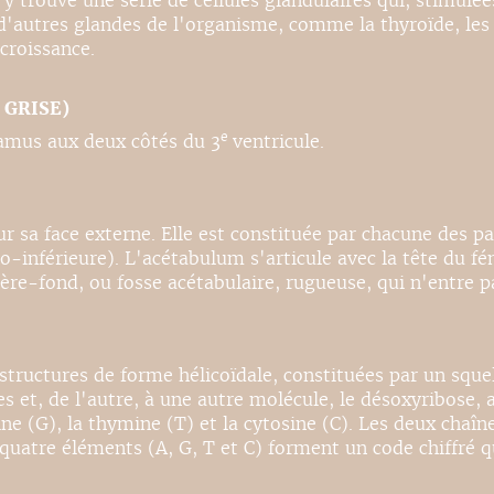
n y trouve une série de cellules glandulaires qui, stimul
'autres glandes de l'organisme, comme la thyroïde, les s
croissance.
GRISE)
e
alamus aux deux côtés du 3
ventricule.
ur sa face externe. Elle est constituée par chacune des pa
-inférieure). L'acétabulum s'articule avec la tête du fém
rière-fond, ou fosse acétabulaire, rugueuse, qui n'entre 
tructures de forme hélicoïdale, constituées par un sque
les et, de l'autre, à une autre molécule, le désoxyribos
ne (G), la thymine (T) et la cytosine (C). Les deux chaîn
quatre éléments (A, G, T et C) forment un code chiffré 