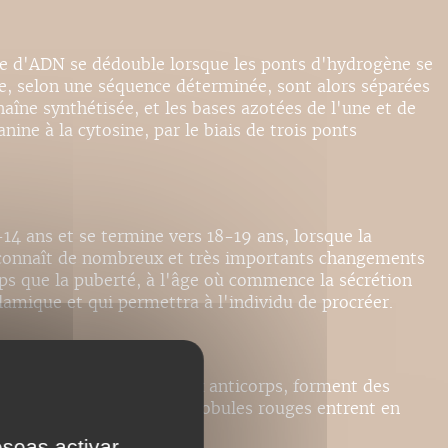
ice d'ADN se dédouble lorsque les ponts d'hydrogène se
e, selon une séquence déterminée, sont alors séparées
haîne synthétisée, et les bases azotées de l'une et de
ine à la cytosine, par le biais de trois ponts
-14 ans et se termine vers 18-19 ans, lorsque la
e connaît de nombreux et très importants changements
ps que la puberté, à l'âge où commence la sécrétion
amique et qui permettra à l'individu de procréer.
ces antigènes sont unis aux anticorps, forment des
e défendre lorsque ses globules rouges entrent en
incompatibilité sanguine
.
eseas activar