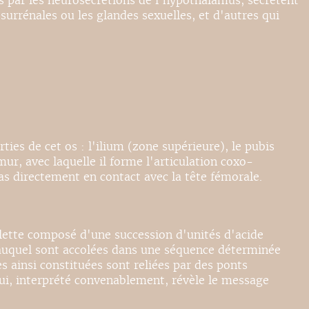
ées par les neurosécrétions de l'hypothalamus, sécrètent
urrénales ou les glandes sexuelles, et d'autres qui
rties de cet os : l'ilium (zone supérieure), le pubis
ur, avec laquelle il forme l'articulation coxo-
pas directement en contact avec la tête fémorale.
lette composé d'une succession d'unités d'acide
e, auquel sont accolées dans une séquence déterminée
es ainsi constituées sont reliées par des ponts
qui, interprété convenablement, révèle le message