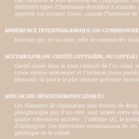
Elle constitue le lobe antérieur de l'hypophyse. O
différents types d'hormones destinées à stimuler d
agissent sur certains tissus, comme l'hormone de 
ADHÉRENCE INTERTHALAMIQUE (OU COMMISSURE 
Jonction qui, tel un pont, relie les noyaux des th
ACÉTABULUM (OU CAVITÉ COTYLOÏDE, OU COTYLE)
Cavité située dans la zone centrale de l'os coxal, s
(zone antéro-inférieure) et l'ischium (zone postéro
fémorale. Sa partie la plus interne présente un ar
ADN (ACIDE DÉSOXYRIBONUCLÉIQUE)
Les filaments de chromatine sont formés de deux s
phosphorique qui, d'un côté, sont reliées entre el
quatre substances azotées : l'adénine (A), la guani
d'hydrogène. Les différentes combinaisons de ces 
génétique de la cellule.