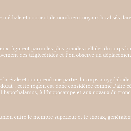
ctive médiale et contient de nombreux noyaux localisés d
peux, figurent parmi les plus grandes cellules du corps h
ivement des triglycérides et l'on observe un déplacemen
ctive latérale et comprend une partie du corps amygdaloïd
odorat : cette région est donc considérée comme l'aire cér
à l'hypothalamus, à l'hippocampe et aux noyaux du tronc 
'union entre le membre supérieur et le thorax, généralem