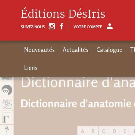
Panel de gestión de cookies
Éditions DésIris
SUIVEZ-NOUS
VOTRE COMPTE
Nouveautés
Actualités
Catalogue
T
Liens
Dictionnaire d'an
Dictionnaire d'anatomie 
A
B
C
D
E