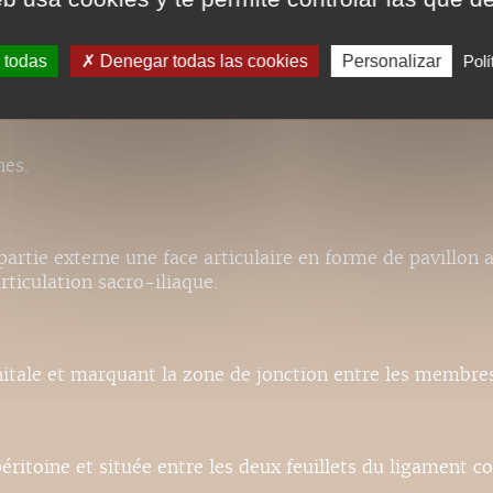
 todas
Denegar todas las cookies
Personalizar
Polí
 dans son angle postérieur. Ils sont inclinés de chaque 
nes.
artie externe une face articulaire en forme de pavillon a
rticulation sacro-iliaque.
itale et marquant la zone de jonction entre les membres i
éritoine et située entre les deux feuillets du ligament 