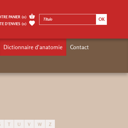
OTRE PANIER
(
0
)
TE D’ENVIES
(
0
)
Dictionnaire d'anatomie
Contact
Inicio
Dictionnaire d'anatomie
S
T
U
V
W
Z