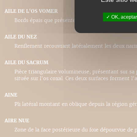
AILE DE L'OS VOMER
OK, aceptar
Bords épais que présente le canal sphéno-vomérien
AILE DU NEZ
Renflement recouvrant latéralement les deux nari
AILE DU SACRUM
Pièce triangulaire volumineuse, présentant sur sa p
située sur l'os coxal. Ces deux surfaces forment l'a
AINE
Pli latéral montant en oblique depuis la région gén
AIRE NUE
Zone de la face postérieure du foie dépourvue de p