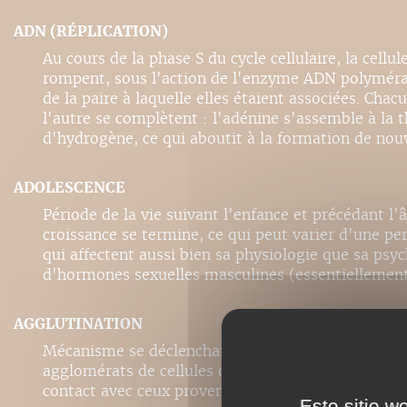
ADN (RÉPLICATION)
Au cours de la phase S du cycle cellulaire, la ce
rompent, sous l'action de l'enzyme ADN polyméras
de la paire à laquelle elles étaient associées. Cha
l'autre se complètent : l'adénine s'assemble à la t
d'hydrogène, ce qui aboutit à la formation de nou
ADOLESCENCE
Période de la vie suivant l'enfance et précédant l
croissance se termine, ce qui peut varier d'une 
qui affectent aussi bien sa physiologie que sa ps
d'hormones sexuelles masculines (essentiellement 
AGGLUTINATION
Mécanisme se déclenchant lorsque les antigènes se 
agglomérats de cellules dont la capacité antigéni
contact avec ceux provenant d'un individu ayant u
Este sitio w