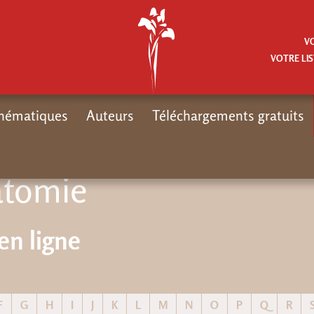
V
VOTRE LIS
hématiques
Auteurs
Téléchargements gratuits
atomie
en ligne
F
G
H
I
J
K
L
M
N
O
P
Q
R