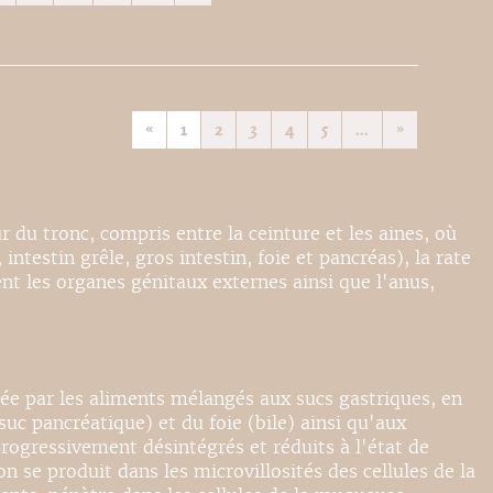
«
1
2
3
4
5
...
»
 du tronc, compris entre la ceinture et les aines, où
intestin grêle, gros intestin, foie et pancréas), la rate
ent les organes génitaux externes ainsi que l'anus,
mée par les aliments mélangés aux sucs gastriques, en
c pancréatique) et du foie (bile) ainsi qu'aux
progressivement désintégrés et réduits à l'état de
se produit dans les microvillosités des cellules de la