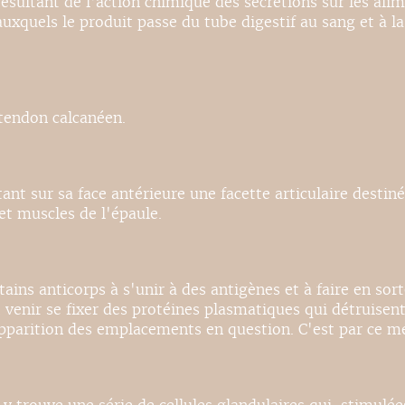
résultant de l'action chimique des sécrétions sur les ali
xquels le produit passe du tube digestif au sang et à la 
tendon calcanéen.
ant sur sa face antérieure une facette articulaire destiné
 et muscles de l'épaule.
ains anticorps à s'unir à des antigènes et à faire en sor
enir se fixer des protéines plasmatiques qui détruisent
parition des emplacements en question. C'est par ce mé