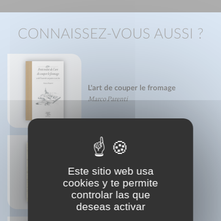
CONNAISSEZ-VOUS AUSSI ?
L'art de couper le fromage
Marco Parenti
Tratado de acupuntura y
Este sitio web usa
moxibustión
Dr. G. Guillaume
cookies y te permite
Dr. Mach-Chieu
controlar las que
deseas activar