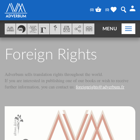
Panel de gestión de cookies
(
0
)
(
0
)
AddThis está deshabilitado.
Permitir
MENU
Togg
navi
Foreign Rights
Adverbum sells translation rights throughout the world.
If you are interested in publishing one of our books or wish to receive
further information, you can contact us:
foreignrights@adverbum.fr