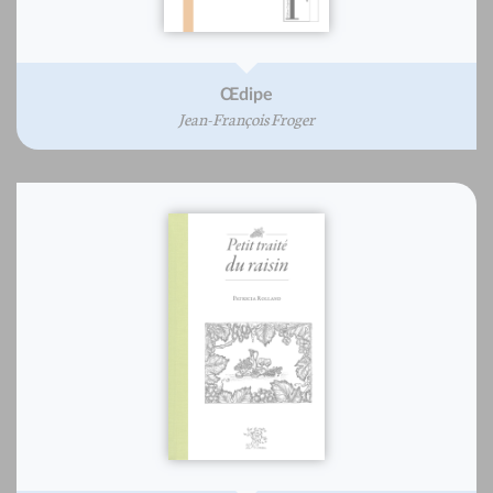
Œdipe
Jean-François Froger