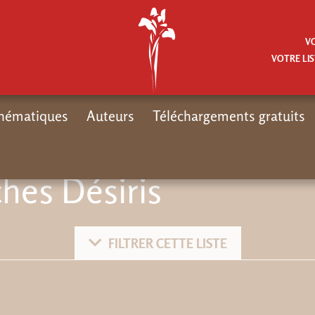
V
VOTRE LIS
hématiques
Auteurs
Téléchargements gratuits
hes Désiris
FILTRER CETTE LISTE