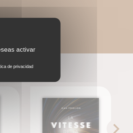
eseas activar
tica de privacidad