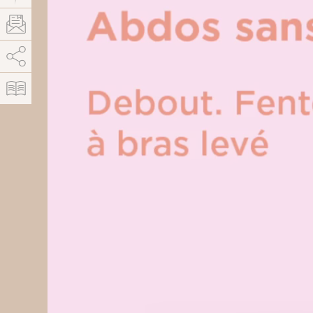
AddThis está deshabilitado.
Permitir