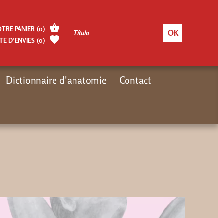
OTRE PANIER
(
0
)
TE D’ENVIES
(
0
)
Dictionnaire d'anatomie
Contact
Inicio
video