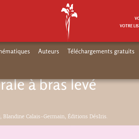
V
VOTRE LIS
hématiques
Auteurs
Téléchargements gratuits
rale à bras levé
, Blandine Calais-Germain, Éditions DésIris.