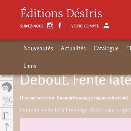
Panel de gestión de cookies
Éditions DésIris
SUIVEZ-NOUS
VOTRE COMPTE
Nouveautés
Actualités
Catalogue
T
Liens
Debout. Fente laté
Положение стоя. Боковой выпад с поднятой рукой
Contenu vidéo lié à l’ouvrage
Abdos sans risque