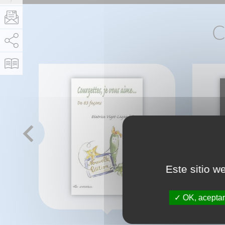
C
AddThis está deshabilitado.
Permitir
Este sitio w
OK, aceptar