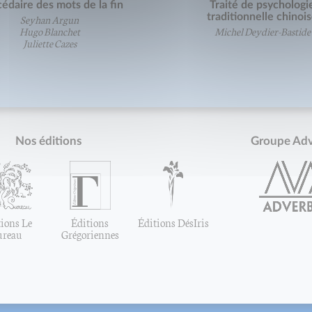
édaire des mots de la fin
Traité de psychologi
traditionnelle chinoi
Seyhan Argun
Hugo Blanchet
Michel Deydier-Bastide
Juliette Cazes
Nos éditions
Groupe Ad
ions Le
Éditions
Éditions DésIris
ureau
Grégoriennes