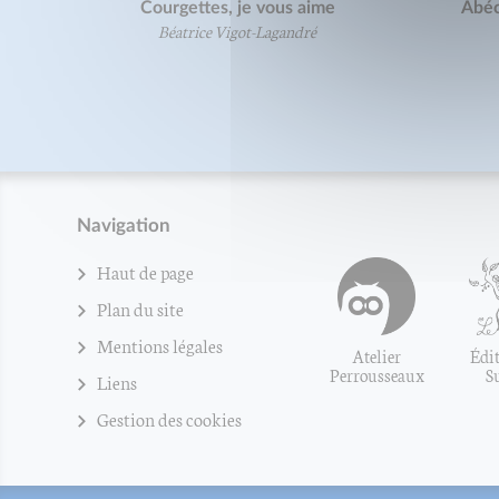
Courgettes, je vous aime
Abéc
Béatrice Vigot-Lagandré
Navigation
Haut de page
Plan du site
Mentions légales
Atelier
Édit
Perrousseaux
S
Liens
Gestion des cookies