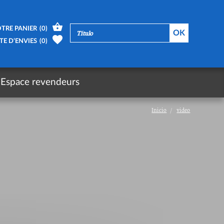
TRE PANIER
(
0
)
TE D’ENVIES
(
0
)
Espace revendeurs
Inicio
video