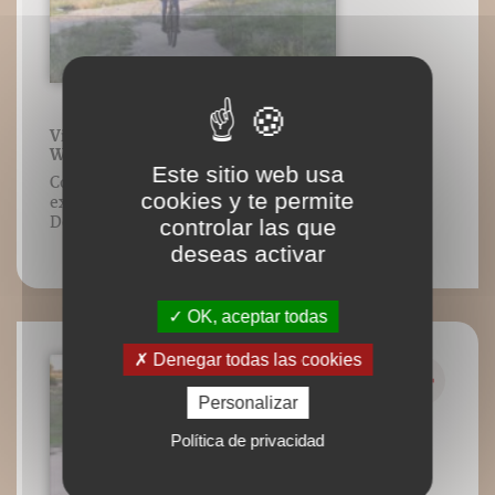
Vidéo 37 : Roue AV - Wheeling 1 doigt
Wheeling tourner cintre
Este sitio web usa
Contenu vidéo lié à l’ouvrage VTT
cookies y te permite
exercices, Jean-Paul Stéphan, Éditions
DésIris.
controlar las que
deseas activar
OK, aceptar todas
Denegar todas las cookies
Personalizar
Política de privacidad