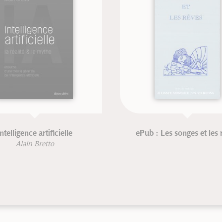
ePub : Les songes et les rêves
Atelier corp
Janick Ma