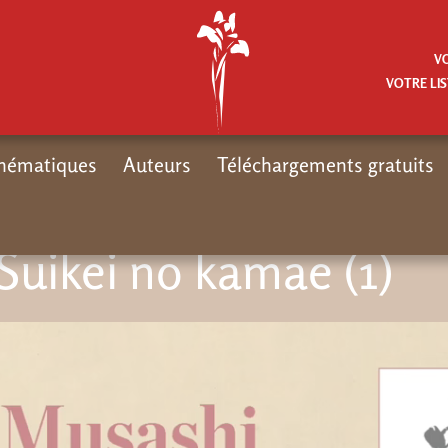
V
VOTRE LIS
hématiques
Auteurs
Téléchargements gratuits
 Suikei no kamae (1)