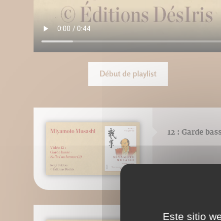
Début de playlist
12 : Garde bas
Este sitio w