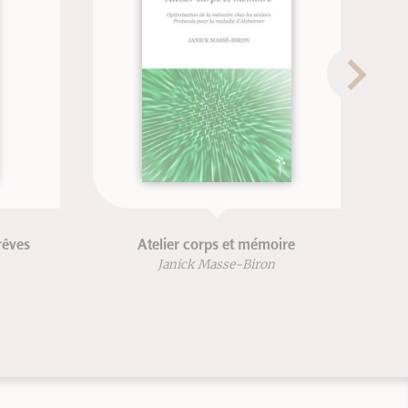
s et mémoire
La herboristerìa
sse-Biron
Patrice De Bonneval