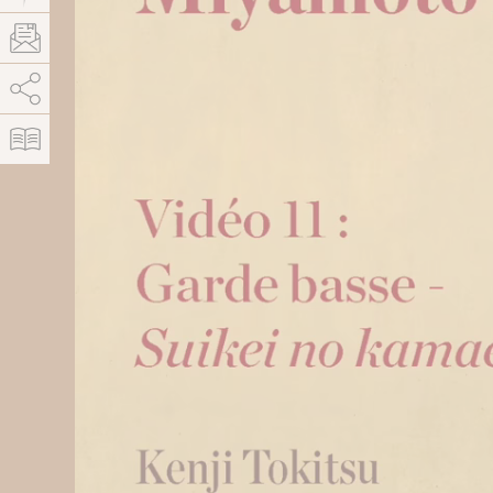
AddThis está deshabilitado.
Permitir