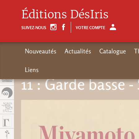
Panel de gestión de cookies
Éditions DésIris
SUIVEZ-NOUS
VOTRE COMPTE
Nouveautés
Actualités
Catalogue
T
Liens
11 : Garde basse -