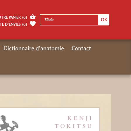
OTRE PANIER
(
0
)
TE D’ENVIES
(
0
)
Dictionnaire d'anatomie
Contact
Inicio
video