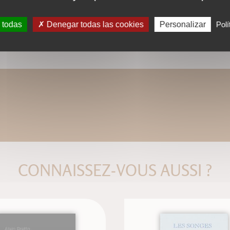
ons diagonales
 todas
Denegar todas las cookies
Personalizar
Polí
CONNAISSEZ-VOUS AUSSI ?