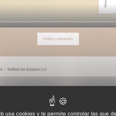
Vidéos suivantes
se - Suikei no kamae (2)
eb usa cookies y te permite controlar las que d