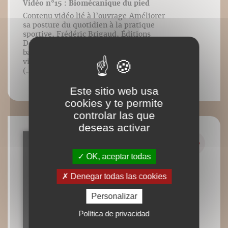
Vidéo n°15 : Biomécanique du pied
Contenu vidéo lié à l’ouvrage Améliorer
sa posture du quotidien à la pratique
sportive, Frédéric Brigaud, Éditions
DésIris. [Cliccando sulla destra della
barra di controllo presente in ogni
video, si aprirà un menu per scegliere la
(...)
Este sitio web usa
cookies y te permite
controlar las que
deseas activar
OK, aceptar todas
Denegar todas las cookies
Personalizar
Política de privacidad