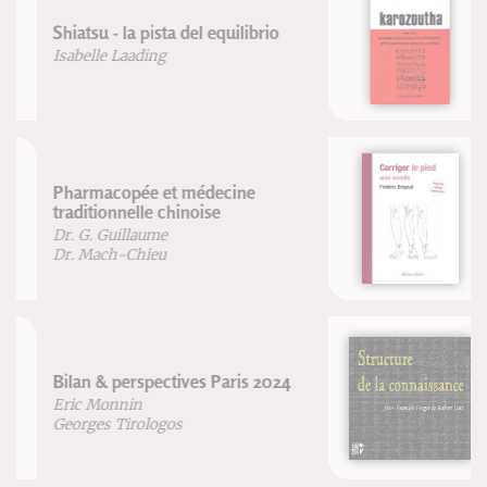
Karozoutha
Pierre Perrier de l'académie des
sciences
Corriger le pied
Frédéric Brigaud
Structure de la connaissance
Jean-François Froger
Robert Lutz