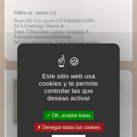
Vidéo 19 : Arbre (2)
Видео 19: поза дерева (2) Contenu vidéo
lié à l’ouvrage Genou &
Yoga ©️Blandine Calais-Germain &
François Germain/Éditions
DésIris/Adverbum. Tous droits réservés.
Este sitio web usa
cookies y te permite
controlar las que
deseas activar
OK, aceptar todas
Denegar todas las cookies