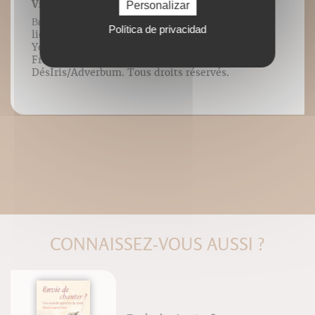
Vidéo 20 : Arbre (3)
Personalizar
Видео 20: поза дерева (3) Contenu vidéo
Política de privacidad
lié à l’ouvrage Genou &
Yoga ©️Blandine Calais-Germain &
François Germain/Éditions
DésIris/Adverbum. Tous droits réservés.
CONNAISSEZ-VOUS AUSSI ?