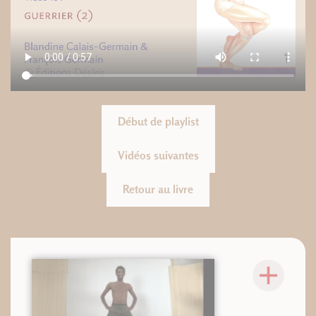
Début de playlist
Vidéos suivantes
Retour au livre