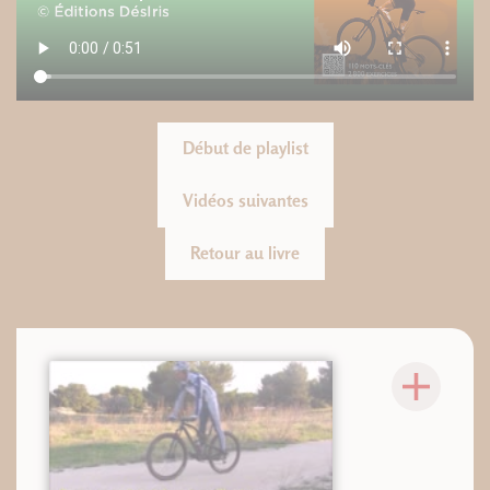
Début de playlist
Vidéos suivantes
Retour au livre