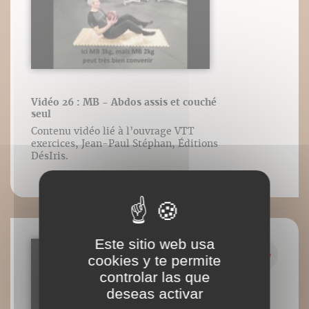
Vidéo 26 : MB - Abdos assis et couché
seul
Contenu vidéo lié à l’ouvrage VTT
exercices, Jean-Paul Stéphan, Éditions
DésIris.
Este sitio web usa
cookies y te permite
controlar las que
deseas activar