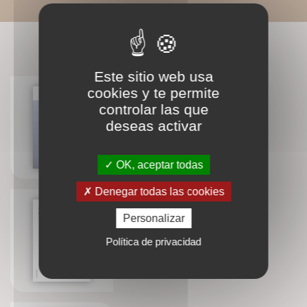
CONNAISSEZ-VOUS AUSSI ?
Este sitio web usa
cookies y te permite
controlar las que
Shiatsu - la pista del equilibrio
deseas activar
Isabelle Laading
OK, aceptar todas
Denegar todas las cookies
Personalizar
Miyamoto Musashi - nouvelle
Política de privacidad
édition
Kenji Tokitsu