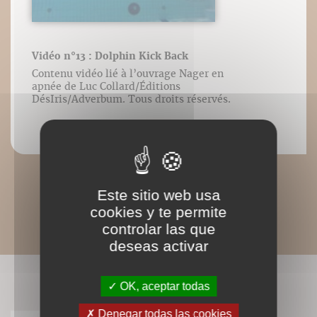
Vidéo n°13 : Dolphin Kick Back
Contenu vidéo lié à l’ouvrage Nager en
apnée de Luc Collard/Éditions
DésIris/Adverbum. Tous droits réservés.
Este sitio web usa
cookies y te permite
controlar las que
deseas activar
CONNAISSEZ-VOUS AUSSI ?
OK, aceptar todas
Denegar todas las cookies