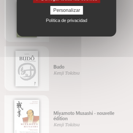
Personalizar
ePub : Les lieux sacrés
Política de privacidad
Budo
Kenji Tokitsu
Miyamoto Musashi - nouvelle
édition
Kenji Tokitsu