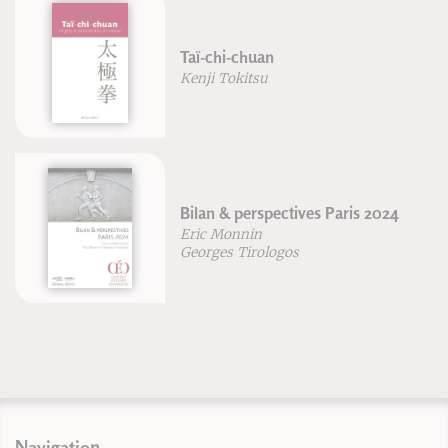
Pilates sans risque
Blandine Calais-Germain
Bertrand Raison
La structure cachée du réel
Jean-François Froger
Robert Lutz
Navigation