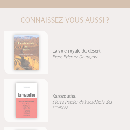
CONNAISSEZ-VOUS AUSSI ?
Manuel pratique d'aromathérapie
au quotidien
Patrice De Bonneval
Franck Dubus
Shiatsu - Voie d'équilibre
Isabelle Laading