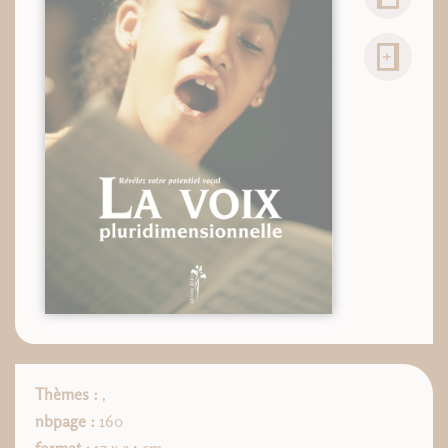
Thèmes :
,
nbpage :
160