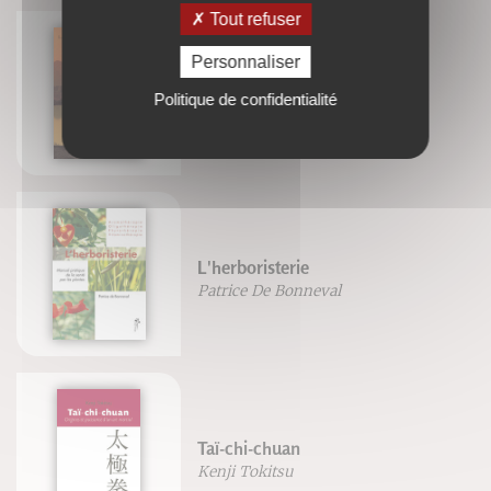
Tout refuser
Personnaliser
Les cinq saisons de l'énergie
Politique de confidentialité
Isabelle Laading
L'herboristerie
Patrice De Bonneval
Taï-chi-chuan
Kenji Tokitsu