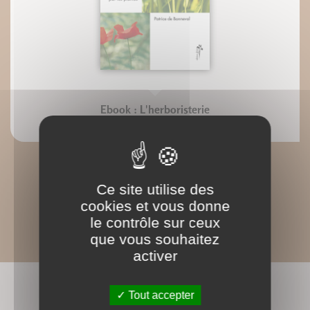
Ebook : L'herboristerie
Patrice De Bonneval
Ce site utilise des
cookies et vous donne
le contrôle sur ceux
que vous souhaitez
activer
CONNAISSEZ-VOUS AUSSI ?
Tout accepter