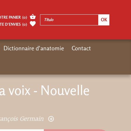
OTRE PANIER
(
0
)
TE D’ENVIES
(
0
)
Dictionnaire d'anatomie
Contact
Inicio
Autres pages
Anatomie pour la voix - Nouvelle édition
 voix - Nouvelle
rançois Germain