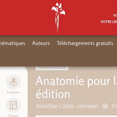
V
VOTRE LIS
hématiques
Auteurs
Téléchargements gratuits
PÁGINA ANTERIOR
Anatomie pour la
édition
Feuilleter
Blandine Calais-Germain
F
Format