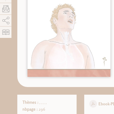
AddThis está deshabilitado.
Permitir
Thèmes :
,
,
,
,
Ebook-P
nbpage :
296