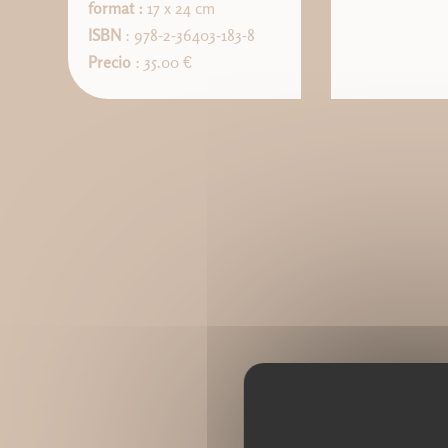
format :
17 x 24 cm
ISBN
: 978-2-36403-183-8
Precio
: 35.00 €