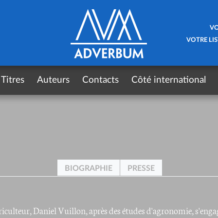
VO
VOTRE LIS
Titres
Auteurs
Contacts
Côté international
BIOGRAPHIE
PRESSE
griculteur, Daniel Vuillon, après des études d'agronomie, s'eng