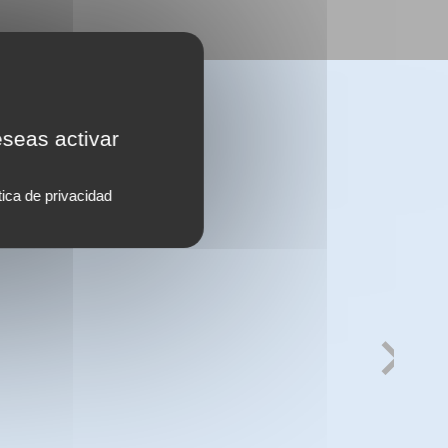
eseas activar
tica de privacidad