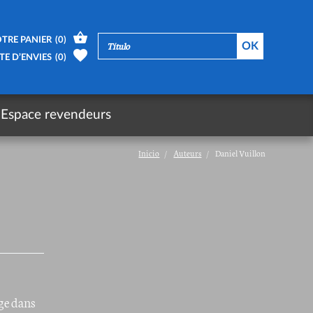
TRE PANIER
(
0
)
TE D’ENVIES
(
0
)
Espace revendeurs
Inicio
Auteurs
Daniel Vuillon
age dans