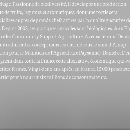
chage. Passionné de biodiversité, il développe une production
e de fruits, légumes et aromatiques, dont une partie sera
lisée auprès de grands chefs attirés par la qualité gustative de
. Depuis 2003, ses pratiques agricoles sont biologiques. Aux Ét
vre les Community Support Agriculture. Avec sa femme Denise
s introduisent ce concept dans leur ferme sous le nom d'Amap
tion pour le Maintien de l'Agriculture Paysanne). Daniel et Den
nent dans toute la France cette alternative économique qui v
petites fermes. Vingt-deux ans après, en France, 15 000 product
ticipent à nourrir six millions de consommateurs.