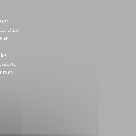
 ses
ats-Unis,
, en
ise
a sauver
eurs en