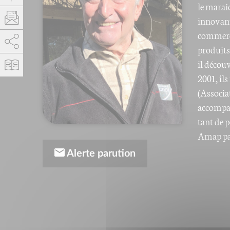
le maraî
innovant
commercia
AddThis está deshabilitado.
Permitir
produits
il décou
2001, il
(Associa
accompag
tant de 
Amap par
Alerte parution